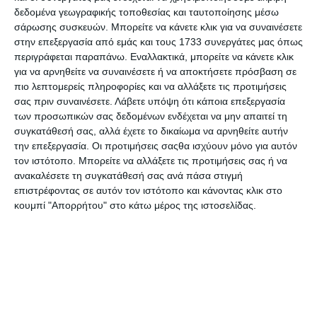
Διαθέσιμο
Διαθέσιμο
δεδομένα γεωγραφικής τοποθεσίας και ταυτοποίησης μέσω
3,99€
1,25€
σάρωσης συσκευών. Μπορείτε να κάνετε κλικ για να συναινέσετε
στην επεξεργασία από εμάς και τους 1733 συνεργάτες μας όπως
περιγράφεται παραπάνω. Εναλλακτικά, μπορείτε να κάνετε κλικ
για να αρνηθείτε να συναινέσετε ή να αποκτήσετε πρόσβαση σε
πιο λεπτομερείς πληροφορίες και να αλλάξετε τις προτιμήσεις
σας πριν συναινέσετε.
Λάβετε υπόψη ότι κάποια επεξεργασία
των προσωπικών σας δεδομένων ενδέχεται να μην απαιτεί τη
συγκατάθεσή σας, αλλά έχετε το δικαίωμα να αρνηθείτε αυτήν
την επεξεργασία. Οι προτιμήσεις σαςθα ισχύουν μόνο για αυτόν
τον ιστότοπο. Μπορείτε να αλλάξετε τις προτιμήσεις σας ή να
ανακαλέσετε τη συγκατάθεσή σας ανά πάσα στιγμή
επιστρέφοντας σε αυτόν τον ιστότοπο και κάνοντας κλικ στο
κουμπί "Απορρήτου" στο κάτω μέρος της ιστοσελίδας.
Κόλλα ρευστή logo 38cc
Κόλλα στιγμής Logo
Classic 2+1gr.
Διαθέσιμο
Διαθέσιμο
1,79€
3,39€