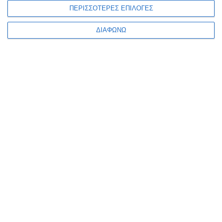
ΠΕΡΙΣΣΟΤΕΡΕΣ ΕΠΙΛΟΓΕΣ
ΔΙΑΦΩΝΩ
Ταινία συσκευασίας Logo
50mmx66m
Διαθέσιμο
3,90€
Κατηγορίες
Κατασκευαστές