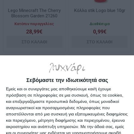
Lego Minecraft The Cherry
Κόλλα stik Logo blue 10gr
Blossom Garden 21260
Κατόπιν παραγγελίας
Διαθέσιμο
28,99€
0,99€
Σεβόμαστε την ιδιωτικότητά σας
Εμείς και οι συνεργάτες μας αποθηκεύουμε και/ή έχουμε
πρόσβαση σε πληροφορίες σε μια συσκευή, όπως τα cookies,
και επεξεργαζόμαστε προσωπικά δεδομένα, όπως μοναδικοί
αναγνωριστικοί και προσαρμοσμένες πληροφορίες που
αποστέλλονται από μια συσκευή για εξατομικευμένες διαφημίσεις
και περιεχόμενο, μέτρηση διαφήμισης και περιεχομένου, έρευνα
Κόλλα ρευστή Logo 130cc
Κόλλα ρευστή Logo 21cc
ακροατηρίου και ανάπτυξη υπηρεσιών.
Με την άδειά σας, εμείς
και οι συνεργάτες μας ενδέχεται να χρησιμοποιήσουμε ακριβή