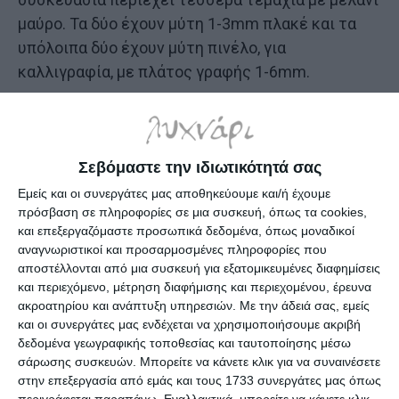
μαύρο. Τα δύο έχουν μύτη 1-3mm πλακέ και τα
υπόλοιπα δύο έχουν μύτη πινέλο, για
καλλιγραφία, με πλάτος γραφής 1-6mm.
Προδιαγραφές προϊόντων
Σεβόμαστε την ιδιωτικότητά σας
Εμείς και οι συνεργάτες μας αποθηκεύουμε και/ή έχουμε
πρόσβαση σε πληροφορίες σε μια συσκευή, όπως τα cookies,
και επεξεργαζόμαστε προσωπικά δεδομένα, όπως μοναδικοί
Μάρκα
Eberhard Faber
αναγνωριστικοί και προσαρμοσμένες πληροφορίες που
αποστέλλονται από μια συσκευή για εξατομικευμένες διαφημίσεις
Κωδικός
5595-06
Κατασκευαστή
και περιεχόμενο, μέτρηση διαφήμισης και περιεχομένου, έρευνα
ακροατηρίου και ανάπτυξη υπηρεσιών.
Με την άδειά σας, εμείς
Τύπος
και οι συνεργάτες μας ενδέχεται να χρησιμοποιήσουμε ακριβή
Tattoo
μαρκαδόρου
δεδομένα γεωγραφικής τοποθεσίας και ταυτοποίησης μέσω
σάρωσης συσκευών. Μπορείτε να κάνετε κλικ για να συναινέσετε
Τύπος μύτης
Λεπτή
στην επεξεργασία από εμάς και τους 1733 συνεργάτες μας όπως
περιγράφεται παραπάνω. Εναλλακτικά, μπορείτε να κάνετε κλικ