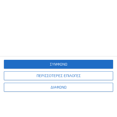
Δείτε επίσης
ΣΥΜΦΩΝΩ
ΠΕΡΙΣΣΟΤΕΡΕΣ ΕΠΙΛΟΓΕΣ
ΔΙΑΦΩΝΩ
Mαρκαδόρος Edding
Mαρκαδόρος Edding
5100 Acrylic 3D
5100 Acrylic 3D berry 2-
anthracite 2-3mm
3mm 5100/910
Διαθέσιμο
Διαθέσιμο
5100/926
3,49€
3,49€