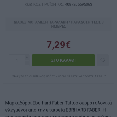
ΚΩΔΙΚΟΣ ΠΡΟΪΟΝΤΟΣ:
4087205595063
ΔΙΑΘΈΣΙΜΟ: ΆΜΕΣΗ ΠΑΡΑΛΑΒΉ / ΠΑΡΆΔOΣΗ 1 ΈΩΣ 3
ΗΜΈΡΕΣ
7,29€
i
h
Επιλέξτε τη διεύθυνση από την οποία θέλετε να αποστείλετε
Mαρκαδόροι Eberhard Faber Tattoo δερματολογικά
ελεγμένοι από την εταιρεία EBRHARD FABER. Η
συσκευασία περιέχει τέσσερα τεμάχια με μελάνι