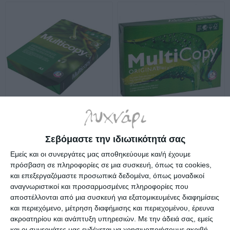
Χαρτί Multicopy Α3 500φυλ.
Χαρτί Α4 500φυλ. 80gr.
80gr.
Multicopy
Σεβόμαστε την ιδιωτικότητά σας
Λίγα τεμάχια διαθέσιμα!
Κατόπιν παραγγελίας
Εμείς και οι συνεργάτες μας αποθηκεύουμε και/ή έχουμε
12,69€
4,99€
πρόσβαση σε πληροφορίες σε μια συσκευή, όπως τα cookies,
και επεξεργαζόμαστε προσωπικά δεδομένα, όπως μοναδικοί
αναγνωριστικοί και προσαρμοσμένες πληροφορίες που
αποστέλλονται από μια συσκευή για εξατομικευμένες διαφημίσεις
και περιεχόμενο, μέτρηση διαφήμισης και περιεχομένου, έρευνα
ακροατηρίου και ανάπτυξη υπηρεσιών.
Με την άδειά σας, εμείς
και οι συνεργάτες μας ενδέχεται να χρησιμοποιήσουμε ακριβή