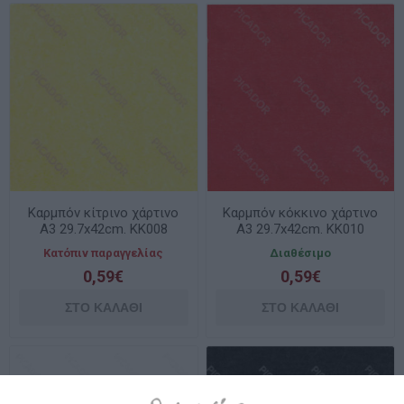
Καρμπόν κίτρινο χάρτινο
Καρμπόν κόκκινο χάρτινο
A3 29.7x42cm. ΚΚ008
A3 29.7x42cm. ΚΚ010
Κατόπιν παραγγελίας
Διαθέσιμο
0,59€
0,59€