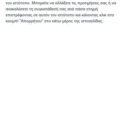
τον ιστότοπο. Μπορείτε να αλλάξετε τις προτιμήσεις σας ή να
ανακαλέσετε τη συγκατάθεσή σας ανά πάσα στιγμή
επιστρέφοντας σε αυτόν τον ιστότοπο και κάνοντας κλικ στο
κουμπί "Απορρήτου" στο κάτω μέρος της ιστοσελίδας.
Καρμπόν μπλε χάρτινο A3
Καρμπόν πράσινο χάρτινο
29.7x42cm. KK007
A3 29.7x42cm. ΚΚ010A
Διαθέσιμο
Διαθέσιμο
0,59€
0,59€
Κατηγορίες
Κατασκευαστές