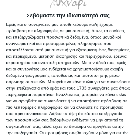
Σεβόμαστε την ιδιωτικότητά σας
Εμείς και οι συνεργάτες μας αποθηκεύουμε και/ή έχουμε
πρόσβαση σε πληροφορίες σε μια συσκευή, όπως τα cookies,
και επεξεργαζόμαστε προσωπικά δεδομένα, όπως μοναδικοί
αναγνωριστικοί και προσαρμοσμένες πληροφορίες που
αποστέλλονται από μια συσκευή για εξατομικευμένες διαφημίσεις
Καρμπόν λευκό χάρτινο A3
Καρμπόν μαύρο χάρτινο A3
29.7x42cm. ΚΚ009
29.7x42cm. ΚΚ006
και περιεχόμενο, μέτρηση διαφήμισης και περιεχομένου, έρευνα
ακροατηρίου και ανάπτυξη υπηρεσιών.
Με την άδειά σας, εμείς
Διαθέσιμο
Κατόπιν παραγγελίας
και οι συνεργάτες μας ενδέχεται να χρησιμοποιήσουμε ακριβή
0,59€
0,59€
δεδομένα γεωγραφικής τοποθεσίας και ταυτοποίησης μέσω
σάρωσης συσκευών. Μπορείτε να κάνετε κλικ για να συναινέσετε
στην επεξεργασία από εμάς και τους 1733 συνεργάτες μας όπως
περιγράφεται παραπάνω. Εναλλακτικά, μπορείτε να κάνετε κλικ
για να αρνηθείτε να συναινέσετε ή να αποκτήσετε πρόσβαση σε
πιο λεπτομερείς πληροφορίες και να αλλάξετε τις προτιμήσεις
σας πριν συναινέσετε.
Λάβετε υπόψη ότι κάποια επεξεργασία
των προσωπικών σας δεδομένων ενδέχεται να μην απαιτεί τη
συγκατάθεσή σας, αλλά έχετε το δικαίωμα να αρνηθείτε αυτήν
την επεξεργασία. Οι προτιμήσεις σαςθα ισχύουν μόνο για αυτόν