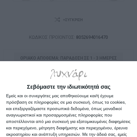
+ΣΎΓΚΡΙΣΗ
ΚΩΔΙΚΟΣ ΠΡΟΪΟΝΤΟΣ:
8052694016470
ΟΡΙΑΚΌ ΑΠΌΘΕΜΑ: ΠΑΡΆΔΟΣΗ ΣΕ 1 - 3 ΗΜΈΡΕΣ
24,65€
Σεβόμαστε την ιδιωτικότητά σας
Εμείς και οι συνεργάτες μας αποθηκεύουμε και/ή έχουμε
i
πρόσβαση σε πληροφορίες σε μια συσκευή, όπως τα cookies,
h
και επεξεργαζόμαστε προσωπικά δεδομένα, όπως μοναδικοί
αναγνωριστικοί και προσαρμοσμένες πληροφορίες που
Επιλέξτε τη διεύθυνση από την οποία θέλετε να αποστείλετε
αποστέλλονται από μια συσκευή για εξατομικευμένες διαφημίσεις
και περιεχόμενο, μέτρηση διαφήμισης και περιεχομένου, έρευνα
ακροατηρίου και ανάπτυξη υπηρεσιών.
Με την άδειά σας, εμείς