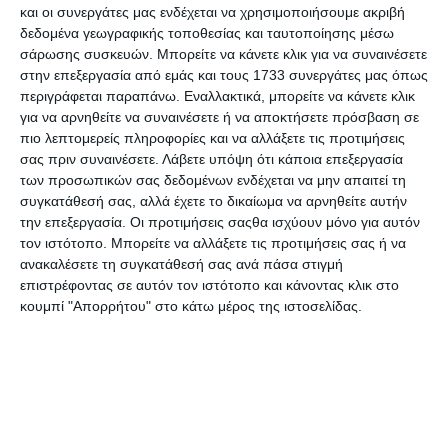
και οι συνεργάτες μας ενδέχεται να χρησιμοποιήσουμε ακριβή
Μην αφήνετε κανέναν να εξαντλήσει τις
δεδομένα γεωγραφικής τοποθεσίας και ταυτοποίησης μέσω
σάρωσης συσκευών. Μπορείτε να κάνετε κλικ για να συναινέσετε
μπαταρίες σας! Με το Portable Power Bank - My
στην επεξεργασία από εμάς και τους 1733 συνεργάτες μας όπως
Super Power από τη Legami, θα έχετε πάντα μια
περιγράφεται παραπάνω. Εναλλακτικά, μπορείτε να κάνετε κλικ
επιπλέον ώθηση στην τσέπη σας! Το φορητό
για να αρνηθείτε να συναινέσετε ή να αποκτήσετε πρόσβαση σε
πιο λεπτομερείς πληροφορίες και να αλλάξετε τις προτιμήσεις
power bank είναι συμβατό με smartphone και
σας πριν συναινέσετε.
Λάβετε υπόψη ότι κάποια επεξεργασία
tablet και μπορεί να φορτίζει δύο συσκευές
των προσωπικών σας δεδομένων ενδέχεται να μην απαιτεί τη
ταυτόχρονα.
συγκατάθεσή σας, αλλά έχετε το δικαίωμα να αρνηθείτε αυτήν
την επεξεργασία. Οι προτιμήσεις σαςθα ισχύουν μόνο για αυτόν
Περιλαμβάνεται καλώδιο
τον ιστότοπο. Μπορείτε να αλλάξετε τις προτιμήσεις σας ή να
Μπαταρία λιθίου υψηλής ποιότητας Είσοδος/
ανακαλέσετε τη συγκατάθεσή σας ανά πάσα στιγμή
επιστρέφοντας σε αυτόν τον ιστότοπο και κάνοντας κλικ στο
Έξοδος Type-C
κουμπί "Απορρήτου" στο κάτω μέρος της ιστοσελίδας.
4800 mAh
Προδιαγραφές προϊόντων