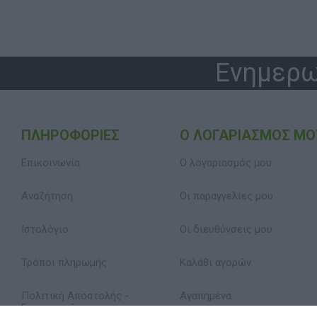
Ενημερω
ΠΛΗΡΟΦΟΡΊΕΣ
Ο ΛΟΓΑΡΙΑΣΜΌΣ ΜΟ
Επικοινωνία
Ο λογαριασμός μου
Αναζήτηση
Οι παραγγελίες μου
Ιστολόγιο
Οι διευθύνσεις μου
Τρόποι πληρωμής
Καλάθι αγορών
Πολιτική Αποστολής -
Αγαπημένα
Επιστροφών