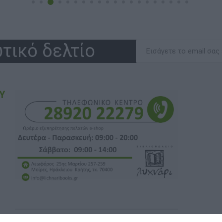
τικό δελτίο
Υ