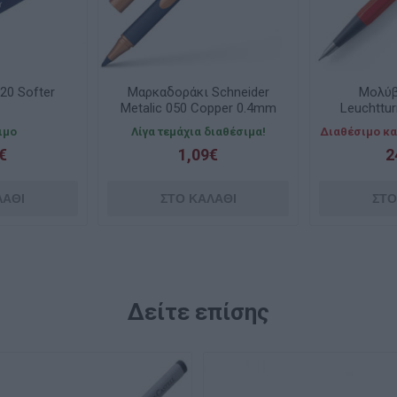
20 Softer
Μαρκαδοράκι Schneider
Μολύβ
Metalic 050 Copper 0.4mm
Leuchttu
Rollerball
Drehgri
ιμο
Λίγα τεμάχια διαθέσιμα!
Διαθέσιμο κα
€
1,09€
2
Δείτε επίσης