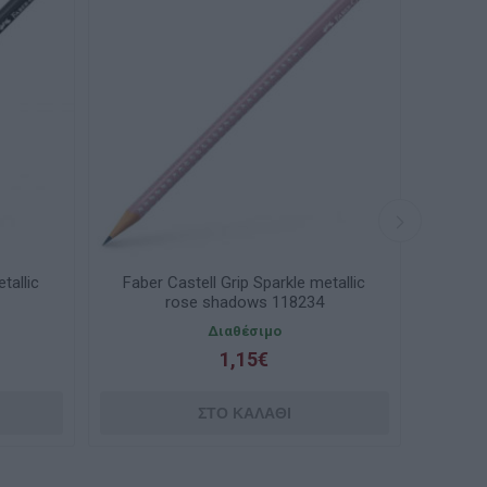
tallic
Faber Castell Grip Sparkle metallic
Faber
rose shadows 118234
Διαθέσιμο
1,15€