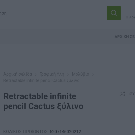
Ο λο
ΑΡΧΙΚΉ ΣΕ
Αρχική σελίδα
Γραφική Υλη
Μολύβια
Retractable infinite pencil Cactus ξύλινο
Retractable infinite
+ΣΎ
pencil Cactus ξύλινο
ΚΩΔΙΚΟΣ ΠΡΟΪΟΝΤΟΣ:
5207146020212