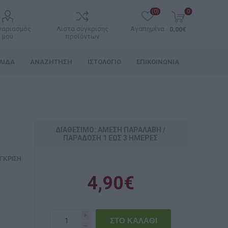
(0)
0
γαριασμός
Λίστα σύγκρισης
Αγαπημένα
0,00€
μου
προϊόντων
ΛΊΔΑ
ΑΝΑΖΉΤΗΣΗ
ΙΣΤΟΛΌΓΙΟ
ΕΠΙΚΟΙΝΩΝΊΑ
ΔΙΑΘΈΣΙΜΟ: ΆΜΕΣΗ ΠΑΡΑΛΑΒΉ /
ΠΑΡΆΔOΣΗ 1 ΈΩΣ 3 ΗΜΈΡΕΣ
ΓΚΡΙΣΗ
4,90€
i
h