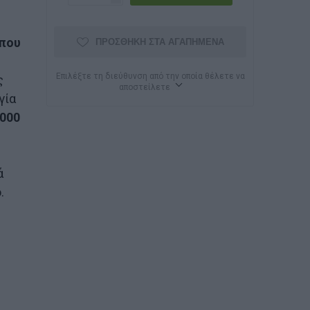
 που
ΠΡΟΣΘΉΚΗ ΣΤΑ ΑΓΑΠΗΜΈΝΑ
Επιλέξτε τη διεύθυνση από την οποία θέλετε να
ς
αποστείλετε
γία
.000
ά
.