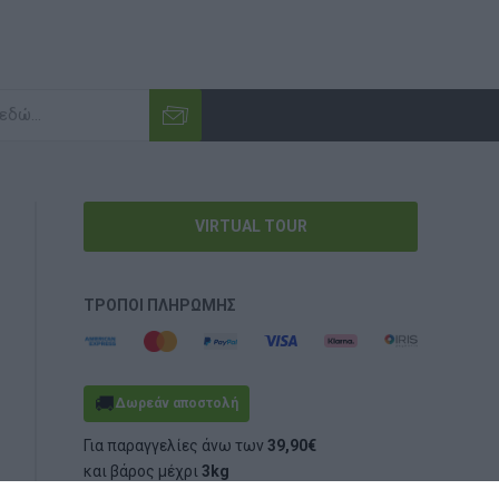
VIRTUAL TOUR
ΤΡΌΠΟΙ ΠΛΗΡΩΜΉΣ
🚚
Δωρεάν αποστολή
Για παραγγελίες άνω των
39,90€
και βάρος μέχρι
3kg
(ογκομετρικό ή πραγματικό)