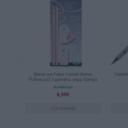
eeve
Blister set Faber Castell Sleeve
Castel
μα,
Flollow ροζ 2 μολύβια, γόμα, ξύστρα
117007
Διαθέσιμο
6,99€