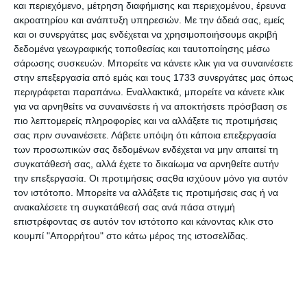
και περιεχόμενο, μέτρηση διαφήμισης και περιεχομένου, έρευνα
ακροατηρίου και ανάπτυξη υπηρεσιών.
Με την άδειά σας, εμείς
και οι συνεργάτες μας ενδέχεται να χρησιμοποιήσουμε ακριβή
Αποσυρραπτικό top Ro-Ma
Καρφωτικό RoMa 53/14
δεδομένα γεωγραφικής τοποθεσίας και ταυτοποίησης μέσω
σάρωσης συσκευών. Μπορείτε να κάνετε κλικ για να συναινέσετε
Διαθέσιμο
Λίγα τεμάχια διαθέσιμα!
στην επεξεργασία από εμάς και τους 1733 συνεργάτες μας όπως
1,99€
13,50€
περιγράφεται παραπάνω. Εναλλακτικά, μπορείτε να κάνετε κλικ
για να αρνηθείτε να συναινέσετε ή να αποκτήσετε πρόσβαση σε
πιο λεπτομερείς πληροφορίες και να αλλάξετε τις προτιμήσεις
σας πριν συναινέσετε.
Λάβετε υπόψη ότι κάποια επεξεργασία
των προσωπικών σας δεδομένων ενδέχεται να μην απαιτεί τη
συγκατάθεσή σας, αλλά έχετε το δικαίωμα να αρνηθείτε αυτήν
την επεξεργασία. Οι προτιμήσεις σαςθα ισχύουν μόνο για αυτόν
τον ιστότοπο. Μπορείτε να αλλάξετε τις προτιμήσεις σας ή να
ανακαλέσετε τη συγκατάθεσή σας ανά πάσα στιγμή
επιστρέφοντας σε αυτόν τον ιστότοπο και κάνοντας κλικ στο
κουμπί "Απορρήτου" στο κάτω μέρος της ιστοσελίδας.
Καρφωτικό Roma Maestri
Κόλλα Romeo Maestri