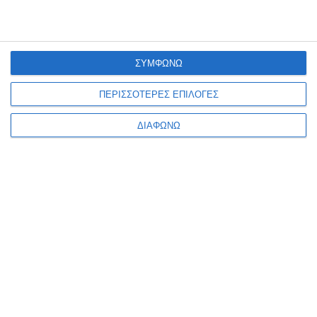
ΣΥΜΦΩΝΩ
ΠΕΡΙΣΣΟΤΕΡΕΣ ΕΠΙΛΟΓΕΣ
Σύρματα καρφωτικού
Σύρματα καρφωτικού Roma
ΔΙΑΦΩΝΩ
Maestri 53/8
Νο108 5000τεμ.
Διαθέσιμο
Διαθέσιμο
1,20€
4,25€
1
2
3