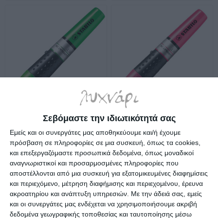
Σεβόμαστε την ιδιωτικότητά σας
Mαρκαδόρος luminator
Mαρκαδόρος luminator
υπογραμμίσεως πράσινος
υπογραμμίσεως ροζ 71/56
Εμείς και οι συνεργάτες μας αποθηκεύουμε και/ή έχουμε
71/33 Stabilo
Stabilo
Διαθέσιμο
Διαθέσιμο
πρόσβαση σε πληροφορίες σε μια συσκευή, όπως τα cookies,
3,19€
3,19€
και επεξεργαζόμαστε προσωπικά δεδομένα, όπως μοναδικοί
αναγνωριστικοί και προσαρμοσμένες πληροφορίες που
αποστέλλονται από μια συσκευή για εξατομικευμένες διαφημίσεις
και περιεχόμενο, μέτρηση διαφήμισης και περιεχομένου, έρευνα
ακροατηρίου και ανάπτυξη υπηρεσιών.
Με την άδειά σας, εμείς
και οι συνεργάτες μας ενδέχεται να χρησιμοποιήσουμε ακριβή
δεδομένα γεωγραφικής τοποθεσίας και ταυτοποίησης μέσω