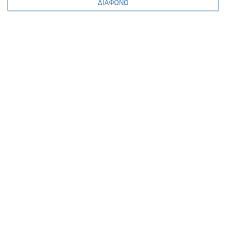
ΔΙΑΦΩΝΩ
1
2
3
4
5
Κατηγορίες
Κατασκευαστές
Ενημερωτικό δελτίο