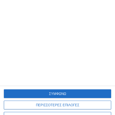
Διαθέσιμο
Διαθέσιμο
1,59€
8,00€
Stabilo pen 68 metallic set
Stabilo pen 68 metallic silver
ΣΥΜΦΩΝΩ
8τεμχ. 1.4mm 6808/8-11
1.4mm 68/805
Διαθέσιμο
Διαθέσιμο
ΠΕΡΙΣΣΟΤΕΡΕΣ ΕΠΙΛΟΓΕΣ
12,90€
1,59€