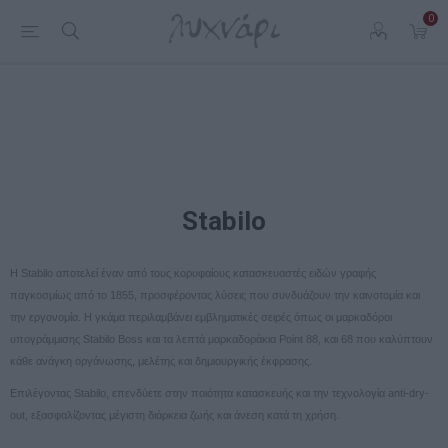
0
Stabilo
Η Stabilo αποτελεί έναν από τους κορυφαίους κατασκευαστές ειδών γραφής
παγκοσμίως από το 1855, προσφέροντας λύσεις που συνδυάζουν την καινοτομία και
την εργονομία. Η γκάμα περιλαμβάνει εμβληματικές σειρές όπως οι μαρκαδόροι
υπογράμμισης Stabilo Boss και τα λεπτά μαρκαδοράκια Point 88, και 68 που καλύπτουν
κάθε ανάγκη οργάνωσης, μελέτης και δημιουργικής έκφρασης.
Επιλέγοντας Stabilo, επενδύετε στην ποιότητα κατασκευής και την τεχνολογία anti-dry-
out, εξασφαλίζοντας μέγιστη διάρκεια ζωής και άνεση κατά τη χρήση.