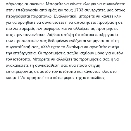
σάρωσης συσκευών. Μπορείτε να κάνετε κλικ για να συναινέσετε
στην επεξεργασία από εμάς και τους 1733 συνεργάτες μας όπως
περιγράφεται παραπάνω. Εναλλακτικά, μπορείτε να κάνετε κλικ
για να αρνηθείτε να συναινέσετε ή να αποκτήσετε πρόσβαση σε
πιο λεπτομερείς πληροφορίες και να αλλάξετε τις προτιμήσεις
σας πριν συναινέσετε.
Λάβετε υπόψη ότι κάποια επεξεργασία
των προσωπικών σας δεδομένων ενδέχεται να μην απαιτεί τη
συγκατάθεσή σας, αλλά έχετε το δικαίωμα να αρνηθείτε αυτήν
Mολύβια Stabilo σετ 2 τμχ.
Stabilo pen 68 metallic blue
την επεξεργασία. Οι προτιμήσεις σαςθα ισχύουν μόνο για αυτόν
Easy Graph [L]
68/841 1.4mm
τον ιστότοπο. Μπορείτε να αλλάξετε τις προτιμήσεις σας ή να
Διαθέσιμο
Διαθέσιμο
ανακαλέσετε τη συγκατάθεσή σας ανά πάσα στιγμή
3,19€
1,59€
επιστρέφοντας σε αυτόν τον ιστότοπο και κάνοντας κλικ στο
κουμπί "Απορρήτου" στο κάτω μέρος της ιστοσελίδας.