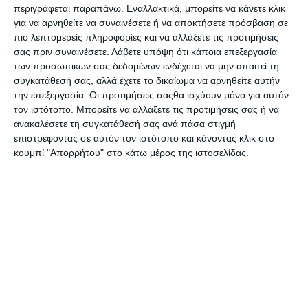
περιγράφεται παραπάνω. Εναλλακτικά, μπορείτε να κάνετε κλικ
Καθαριστικό οθόνης
Καθαριστικός Αφρός
για να αρνηθείτε να συναινέσετε ή να αποκτήσετε πρόσβαση σε
Stanger 250ml
Stanger 400ml.
πιο λεπτομερείς πληροφορίες και να αλλάξετε τις προτιμήσεις
σας πριν συναινέσετε.
Λάβετε υπόψη ότι κάποια επεξεργασία
Λίγα τεμάχια διαθέσιμα!
Λίγα τεμάχια διαθέσιμα!
των προσωπικών σας δεδομένων ενδέχεται να μην απαιτεί τη
4,49€
5,75€
συγκατάθεσή σας, αλλά έχετε το δικαίωμα να αρνηθείτε αυτήν
την επεξεργασία. Οι προτιμήσεις σαςθα ισχύουν μόνο για αυτόν
τον ιστότοπο. Μπορείτε να αλλάξετε τις προτιμήσεις σας ή να
ανακαλέσετε τη συγκατάθεσή σας ανά πάσα στιγμή
επιστρέφοντας σε αυτόν τον ιστότοπο και κάνοντας κλικ στο
κουμπί "Απορρήτου" στο κάτω μέρος της ιστοσελίδας.
Κόλλα Stanger spray
Κολλα Stanger stic 10gr.
permanet 400ml.