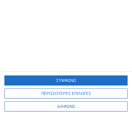
Σπρέι Stanger color fluo
Σπρέι Stanger Color fluo
κίτρινο 150ml.
πορτοκαλί 150ml.
Διαθέσιμο
Διαθέσιμο
ΣΥΜΦΩΝΩ
3,89€
3,89€
ΠΕΡΙΣΣΟΤΕΡΕΣ ΕΠΙΛΟΓΕΣ
ΔΙΑΦΩΝΩ
1
2
3