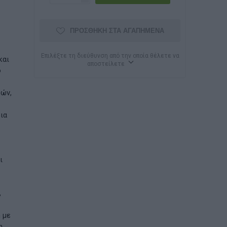
ΠΡΟΣΘΉΚΗ ΣΤΑ ΑΓΑΠΗΜΈΝΑ
Επιλέξτε τη διεύθυνση από την οποία θέλετε να
και
αποστείλετε
ό
δών,
ια
ι
,
 με
η