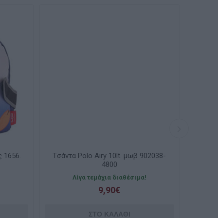
 1656.
Tσάντα Polo Airy 10lt. μωβ 902038-
Tσάντα
4800
!
Λίγα τεμάχια διαθέσιμα!
9,90€