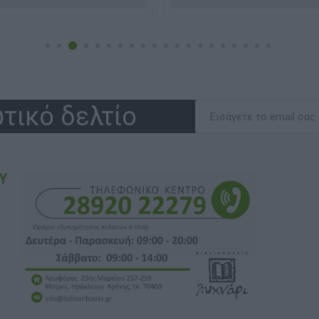
τικό δελτίο
Υ