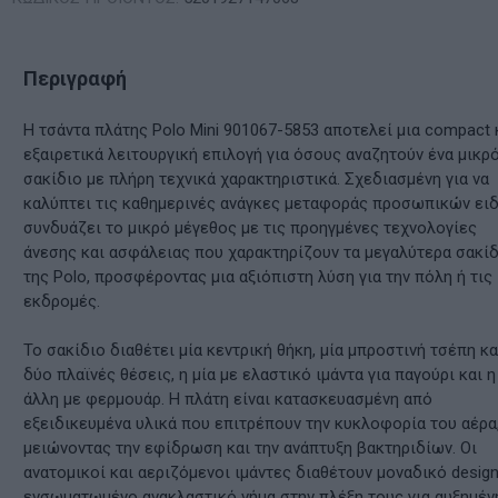
Περιγραφή
Η τσάντα πλάτης Polo Mini 901067-5853 αποτελεί μια compact 
εξαιρετικά λειτουργική επιλογή για όσους αναζητούν ένα μικρ
σακίδιο με πλήρη τεχνικά χαρακτηριστικά. Σχεδιασμένη για να
καλύπτει τις καθημερινές ανάγκες μεταφοράς προσωπικών ει
συνδυάζει το μικρό μέγεθος με τις προηγμένες τεχνολογίες
άνεσης και ασφάλειας που χαρακτηρίζουν τα μεγαλύτερα σακίδ
της Polo, προσφέροντας μια αξιόπιστη λύση για την πόλη ή τις
εκδρομές.
Το σακίδιο διαθέτει μία κεντρική θήκη, μία μπροστινή τσέπη κα
δύο πλαϊνές θέσεις, η μία με ελαστικό ιμάντα για παγούρι και η
άλλη με φερμουάρ. Η πλάτη είναι κατασκευασμένη από
εξειδικευμένα υλικά που επιτρέπουν την κυκλοφορία του αέρα
μειώνοντας την εφίδρωση και την ανάπτυξη βακτηριδίων. Οι
ανατομικοί και αεριζόμενοι ιμάντες διαθέτουν μοναδικό design
ενσωματωμένο ανακλαστικό νήμα στην πλέξη τους για αυξημέν