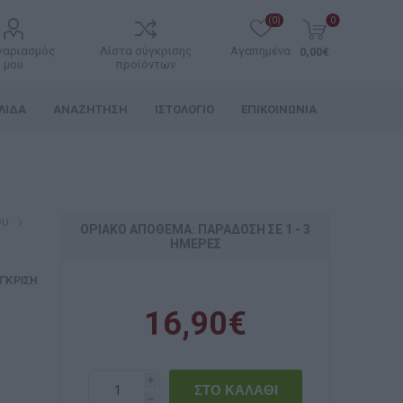
(0)
0
γαριασμός
Λίστα σύγκρισης
Αγαπημένα
0,00€
μου
προϊόντων
ΛΊΔΑ
ΑΝΑΖΉΤΗΣΗ
ΙΣΤΟΛΌΓΙΟ
ΕΠΙΚΟΙΝΩΝΊΑ
ου
ΟΡΙΑΚΌ ΑΠΌΘΕΜΑ: ΠΑΡΆΔΟΣΗ ΣΕ 1 - 3
ΗΜΈΡΕΣ
ΓΚΡΙΣΗ
16,90€
i
h