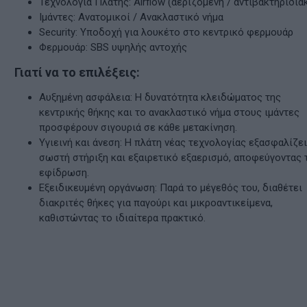
Τεχνολογία Πλάτης: Airflow (αεριζόμενη / αντιβακτηριδια
Ιμάντες: Ανατομικοί / Ανακλαστικό νήμα
Security: Υποδοχή για λουκέτο στο κεντρικό φερμουάρ
Φερμουάρ: SBS υψηλής αντοχής
Γιατί να το επιλέξεις:
Αυξημένη ασφάλεια: Η δυνατότητα κλειδώματος της
κεντρικής θήκης και το ανακλαστικό νήμα στους ιμάντες
προσφέρουν σιγουριά σε κάθε μετακίνηση.
Υγιεινή και άνεση: Η πλάτη νέας τεχνολογίας εξασφαλίζε
σωστή στήριξη και εξαιρετικό εξαερισμό, αποφεύγοντας 
εφίδρωση.
Εξειδικευμένη οργάνωση: Παρά το μέγεθός του, διαθέτει
διακριτές θήκες για παγούρι και μικροαντικείμενα,
καθιστώντας το ιδιαίτερα πρακτικό.
ν