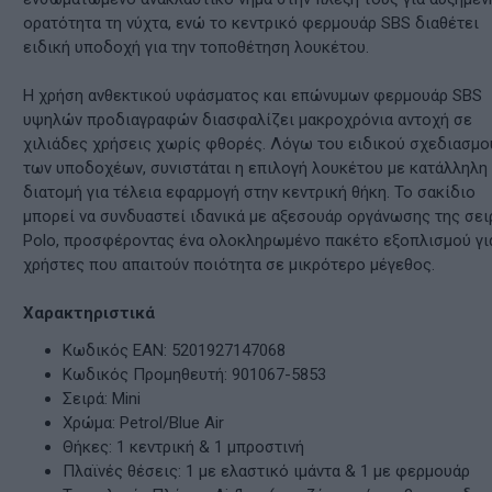
ορατότητα τη νύχτα, ενώ το κεντρικό φερμουάρ SBS διαθέτει
ειδική υποδοχή για την τοποθέτηση λουκέτου.
Η χρήση ανθεκτικού υφάσματος και επώνυμων φερμουάρ SBS
υψηλών προδιαγραφών διασφαλίζει μακροχρόνια αντοχή σε
χιλιάδες χρήσεις χωρίς φθορές. Λόγω του ειδικού σχεδιασμο
των υποδοχέων, συνιστάται η επιλογή λουκέτου με κατάλληλη
διατομή για τέλεια εφαρμογή στην κεντρική θήκη. Το σακίδιο
μπορεί να συνδυαστεί ιδανικά με αξεσουάρ οργάνωσης της σει
Polo, προσφέροντας ένα ολοκληρωμένο πακέτο εξοπλισμού γι
χρήστες που απαιτούν ποιότητα σε μικρότερο μέγεθος.
Χαρακτηριστικά
Κωδικός ΕΑΝ: 5201927147068
Κωδικός Προμηθευτή: 901067-5853
Σειρά: Mini
Χρώμα: Petrol/Blue Air
Θήκες: 1 κεντρική & 1 μπροστινή
Πλαϊνές θέσεις: 1 με ελαστικό ιμάντα & 1 με φερμουάρ