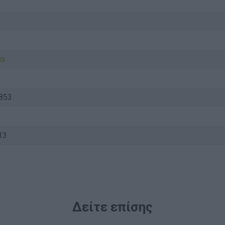
α
853
13
Δείτε επίσης