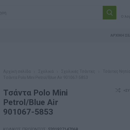
Ο λο
ΑΡΧΙΚΉ ΣΕ
Αρχική σελίδα
Σχολικά
Σχολικές Τσάντες
Τσάντες Νηπί
Tσάντα Polo Mini Petrol/Blue Air 901067-5853
Tσάντα Polo Mini
+ΣΎ
Petrol/Blue Air
901067-5853
ΚΩΔΙΚΟΣ ΠΡΟΪΟΝΤΟΣ:
5201927147068