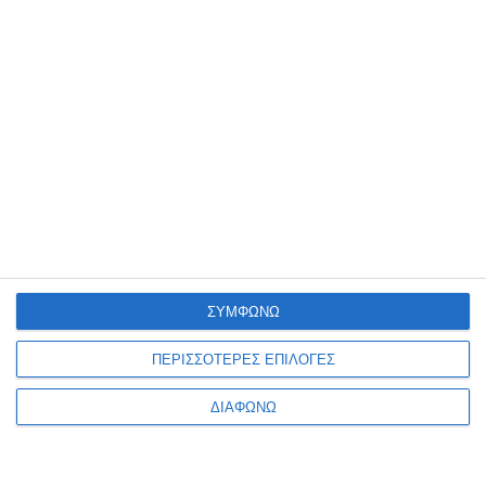
Θερμός Estia Coffee Mug
Θερμός Estia Coffee Mug
Save The Aegean 350ml
Save The Aegean 350ml Old
Noir Echo 01-22891
School Ink 01-31770
Κατόπιν παραγγελίας
Λίγα τεμάχια διαθέσιμα!
17,90€
17,90€
ΣΥΜΦΩΝΩ
ΠΕΡΙΣΣΟΤΕΡΕΣ ΕΠΙΛΟΓΕΣ
ΔΙΑΦΩΝΩ
2
3
4
5
6