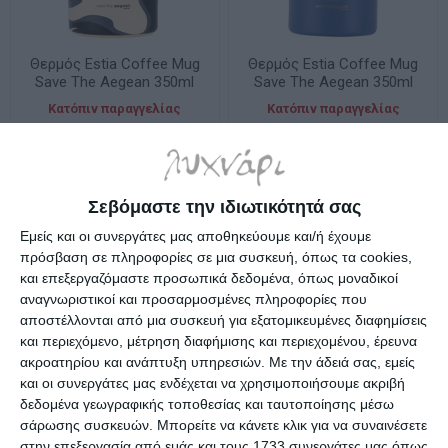
Θερμός Estia Coffee Mug
Θερμός Estia Coffee Mug
Save The Aegean 350ml
Save The Aegean 350ml
Bold Drift 01-31794
Denim Blue 01-12182
Κατόπιν παραγγελίας
Κατόπιν παραγγελίας
17,90€
15,50€
Σεβόμαστε την ιδιωτικότητά σας
Εμείς και οι συνεργάτες μας αποθηκεύουμε και/ή έχουμε
πρόσβαση σε πληροφορίες σε μια συσκευή, όπως τα cookies,
και επεξεργαζόμαστε προσωπικά δεδομένα, όπως μοναδικοί
αναγνωριστικοί και προσαρμοσμένες πληροφορίες που
αποστέλλονται από μια συσκευή για εξατομικευμένες διαφημίσεις
και περιεχόμενο, μέτρηση διαφήμισης και περιεχομένου, έρευνα
ακροατηρίου και ανάπτυξη υπηρεσιών.
Με την άδειά σας, εμείς
και οι συνεργάτες μας ενδέχεται να χρησιμοποιήσουμε ακριβή
δεδομένα γεωγραφικής τοποθεσίας και ταυτοποίησης μέσω
σάρωσης συσκευών. Μπορείτε να κάνετε κλικ για να συναινέσετε
Θερμός Estia Coffee Mug
Θερμός Estia Coffee Mug
στην επεξεργασία από εμάς και τους 1733 συνεργάτες μας όπως