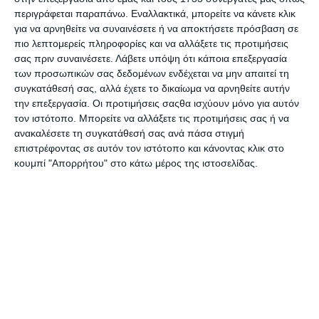
Save The Aegean 350ml
Save The Aegean 350ml
περιγράφεται παραπάνω. Εναλλακτικά, μπορείτε να κάνετε κλικ
Fusion Coral 01-12199
Geovivid 01-22938
για να αρνηθείτε να συναινέσετε ή να αποκτήσετε πρόσβαση σε
Κατόπιν παραγγελίας
Κατόπιν παραγγελίας
πιο λεπτομερείς πληροφορίες και να αλλάξετε τις προτιμήσεις
15,50€
17,90€
σας πριν συναινέσετε.
Λάβετε υπόψη ότι κάποια επεξεργασία
των προσωπικών σας δεδομένων ενδέχεται να μην απαιτεί τη
συγκατάθεσή σας, αλλά έχετε το δικαίωμα να αρνηθείτε αυτήν
την επεξεργασία. Οι προτιμήσεις σαςθα ισχύουν μόνο για αυτόν
τον ιστότοπο. Μπορείτε να αλλάξετε τις προτιμήσεις σας ή να
ανακαλέσετε τη συγκατάθεσή σας ανά πάσα στιγμή
επιστρέφοντας σε αυτόν τον ιστότοπο και κάνοντας κλικ στο
κουμπί "Απορρήτου" στο κάτω μέρος της ιστοσελίδας.
Θερμός Estia Coffee Mug
Θερμός Estia Coffee Mug
Save The Aegean 350ml
Save The Aegean 350ml
Graffiti Rhythm 01-22914
Hue Pebbles 01-31718
Λίγα τεμάχια διαθέσιμα!
Κατόπιν παραγγελίας
17,90€
17,90€