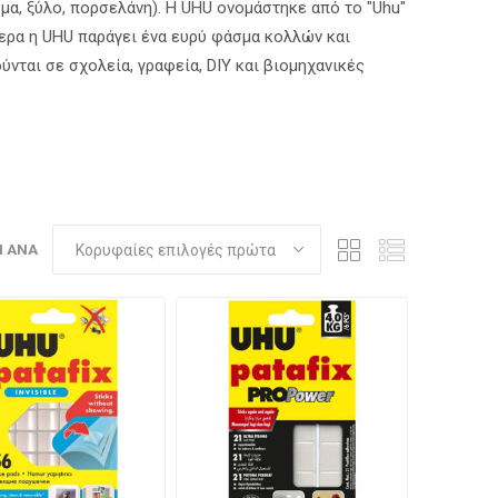
μα, ξύλο, πορσελάνη). Η UHU ονομάστηκε από το "Uhu"
ήμερα η UHU παράγει ένα ευρύ φάσμα κολλών και
ούνται σε σχολεία, γραφεία, DIY και βιομηχανικές
Η ΑΝΆ