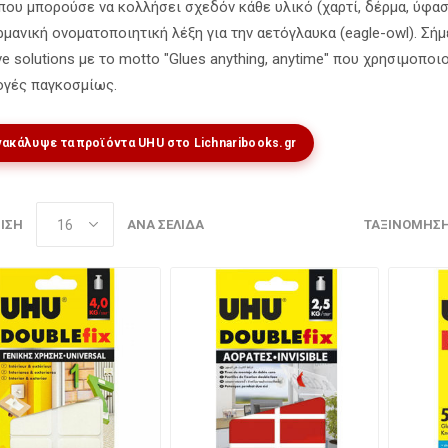
που μπορούσε να κολλήσει σχεδόν κάθε υλικό (χαρτί, δέρμα, ύφασ
ερμανική ονοματοποιητική λέξη για την αετόγλαυκα (eagle-owl). Σ
ve solutions με το motto "Glues anything, anytime" που χρησιμοποι
γές παγκοσμίως.
Ανακάλυψε τα προϊόντα UHU στο
Lichnaribooks.gr
ΙΣΗ
ΑΝΆ ΣΕΛΊΔΑ
ΤΑΞΙΝΌΜΗΣ