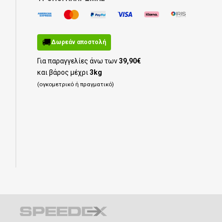
🚚
Δωρεάν αποστολή
Για παραγγελίες άνω των
39,90€
και βάρος μέχρι
3kg
(ογκομετρικό ή πραγματικό)