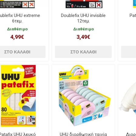
ublefix UHU extreme
Doublefix UHU invisible
Pat
6τεμ.
12τεμ.
Διαθέσιμο
Διαθέσιμο
4,99€
3,49€
Patafix UHU λευκό
UHU διορθωτική ταινία
Διορ