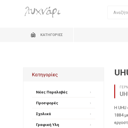
ΚΑΤΗΓΟΡΊΕΣ
UH
Κατηγορίες
ΓΕΡ
Νέες Παραλαβές
UH
Προσφορές
Η UHU 
Σχολικά
1884 μ
εργοστ
Γραφική Υλη