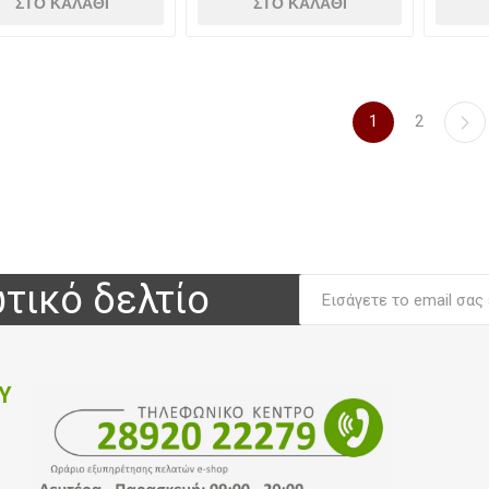
1
2
τικό δελτίο
Υ