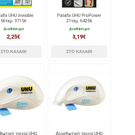
afix UHU invisible
Patafix UHU ProPower
56τεμ. 37156
21τεμ. 64256
Διαθέσιμο
Διαθέσιμο
2,25€
3,19€
θωτική ταινία UHU
Διορθωτική ταινία UHU