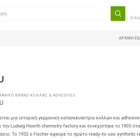
Ο λο
ΑΡΧΙΚΉ ΣΕ
U
ΜΑΝΙΚΟ BRAND ΚΟΛΛΑΣ & ADHESIVES
U
είναι μια ιστορική γερμανική κατασκευάστρια κολλών και adhesives 
ε την Ludwig Hoerth chemistry factory και συνεχίστηκε το 1905 ότ
άσιο. Το 1932 ο Fischer εφεύρε το πρώτο ready-to-use synthetic r