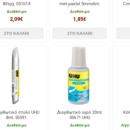
80τμχ. 051014
mini pastel 5mmx6m.
Co
δύο χρώματα
Διαθέσιμο
Διαθέσιμο
2,09€
1,85€
ορθωτικό στυλό UHU
Διορθωτικό υγρό 20ml.
Κόλ
8ml. 50591
50671 UHU
Διαθέσιμο
Διαθέσιμο
Λίγα