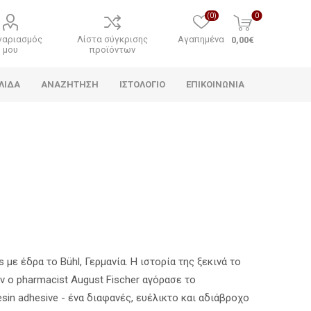
(0)
0
γαριασμός
Λίστα σύγκρισης
Αγαπημένα
0,00€
μου
προϊόντων
ΛΊΔΑ
ΑΝΑΖΉΤΗΣΗ
ΙΣΤΟΛΌΓΙΟ
ΕΠΙΚΟΙΝΩΝΊΑ
με έδρα το Bühl, Γερμανία. Η ιστορία της ξεκινά το
αν ο pharmacist August Fischer αγόρασε το
esin adhesive - ένα διαφανές, ευέλικτο και αδιάβροχο