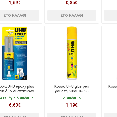
1,69€
0,85€
λλα UHU epoxy plus
Κόλλα UHU glue pen
Κόλλ
in δύο συστατικών
ρευστή 50ml 36696
24ml 63006
γα τεμάχια διαθέσιμα!
Διαθέσιμο
6,60€
1,19€