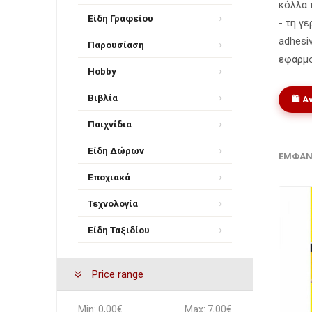
κόλλα 
Είδη Γραφείου
- τη γ
adhesi
Παρουσίαση
εφαρμο
Hobby
Βιβλία
🛍️ 
Παιχνίδια
Είδη Δώρων
ΕΜΦΆΝ
Εποχιακά
Τεχνολογία
Είδη Ταξιδίου
Price range
Min:
0,00€
Max:
7,00€