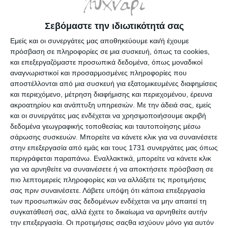
Σεβόμαστε την ιδιωτικότητά σας
Εμείς και οι συνεργάτες μας αποθηκεύουμε και/ή έχουμε
πρόσβαση σε πληροφορίες σε μια συσκευή, όπως τα cookies,
και επεξεργαζόμαστε προσωπικά δεδομένα, όπως μοναδικοί
αναγνωριστικοί και προσαρμοσμένες πληροφορίες που
αποστέλλονται από μια συσκευή για εξατομικευμένες διαφημίσεις
Μπαταρίες Varta 800mAh
Μπαταρίες Varta AΑ
ΑΑA 4τμχ.
4+2τμχ. Max Tech 1,5v. 4706
και περιεχόμενο, μέτρηση διαφήμισης και περιεχομένου, έρευνα
επαναφορτιζόμενες
LR6
ακροατηρίου και ανάπτυξη υπηρεσιών.
Με την άδειά σας, εμείς
Διαθέσιμο
Διαθέσιμο
56703B4
και οι συνεργάτες μας ενδέχεται να χρησιμοποιήσουμε ακριβή
7,99€
4,25€
δεδομένα γεωγραφικής τοποθεσίας και ταυτοποίησης μέσω
σάρωσης συσκευών. Μπορείτε να κάνετε κλικ για να συναινέσετε
στην επεξεργασία από εμάς και τους 1731 συνεργάτες μας όπως
περιγράφεται παραπάνω. Εναλλακτικά, μπορείτε να κάνετε κλικ
για να αρνηθείτε να συναινέσετε ή να αποκτήσετε πρόσβαση σε
πιο λεπτομερείς πληροφορίες και να αλλάξετε τις προτιμήσεις
σας πριν συναινέσετε.
Λάβετε υπόψη ότι κάποια επεξεργασία
των προσωπικών σας δεδομένων ενδέχεται να μην απαιτεί τη
συγκατάθεσή σας, αλλά έχετε το δικαίωμα να αρνηθείτε αυτήν
την επεξεργασία. Οι προτιμήσεις σαςθα ισχύουν μόνο για αυτόν