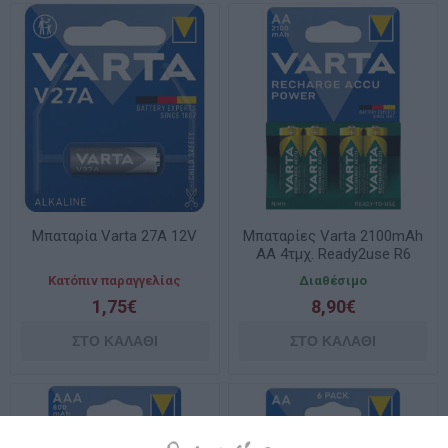
Μπαταρία Varta 27A 12V
Μπαταρίες Varta 2100mAh
ΑΑ 4τμχ. Ready2use R6
επαναφορτιζόμενες
Κατόπιν παραγγελίας
Διαθέσιμο
56706B4
1,75€
8,90€