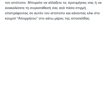
τον ιστότοπο. Μπορείτε να αλλάξετε τις προτιμήσεις σας ή να
ανακαλέσετε τη συγκατάθεσή σας ανά πάσα στιγμή
επιστρέφοντας σε αυτόν τον ιστότοπο και κάνοντας κλικ στο
κουμπί "Απορρήτου" στο κάτω μέρος της ιστοσελίδας.
Μπαταρίες Varta AΑ 4τμχ.
Energy 1.5v. 4106 LR6
Διαθέσιμο
1,29€
Κατηγορίες
Κατασκευαστές