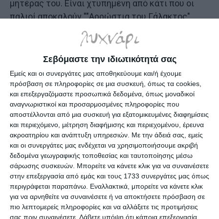
μητέρας του. Είναι χτυπημένη από κάτι που οι
παλιοί αποκαλούν ""Αρρώστια του Γάλακτος".
"Αγοράκι μου..." του ψιθυρίζει πριν ξεψυχήσει.
Μόνο αργότερα ο πενθών Έιμπ θα μάθει πως η
θανατηφόρα πάθηση της μητέρας του ήταν
Σεβόμαστε την ιδιωτικότητά σας
δουλειά βρικόλακα.
Εμείς και οι συνεργάτες μας αποθηκεύουμε και/ή έχουμε
Όταν η αλήθεια αποκαλύπτεται στο νεαρό
πρόσβαση σε πληροφορίες σε μια συσκευή, όπως τα cookies,
και επεξεργαζόμαστε προσωπικά δεδομένα, όπως μοναδικοί
Λίνκολν, γράφει στο ημερολόγιο του: "Εφεξής η
αναγνωριστικοί και προσαρμοσμένες πληροφορίες που
ζωή μου θα είναι αφιερωμένη στην αδιάλειπτη κι
αποστέλλονται από μια συσκευή για εξατομικευμένες διαφημίσεις
εντατική μελέτη. Θα αποκτήσω γνώση πάνω σε
και περιεχόμενο, μέτρηση διαφήμισης και περιεχομένου, έρευνα
όλα τα θέματα. Και η ζωή μου θα έχει μονάχα ένα
ακροατηρίου και ανάπτυξη υπηρεσιών.
Με την άδειά σας, εμείς
και οι συνεργάτες μας ενδέχεται να χρησιμοποιήσουμε ακριβή
σκοπό..." Προικισμένος με το θρυλικό του ύψος,
δεδομένα γεωγραφικής τοποθεσίας και ταυτοποίησης μέσω
τη δύναμή του και τη δεξιοτεχνία του με το
σάρωσης συσκευών. Μπορείτε να κάνετε κλικ για να συναινέσετε
τσεκούρι, ο Έιμπ ξεκινάει μια πορεία εκδίκησης
στην επεξεργασία από εμάς και τους 1733 συνεργάτες μας όπως
περιγράφεται παραπάνω. Εναλλακτικά, μπορείτε να κάνετε κλικ
που θα τον
για να αρνηθείτε να συναινέσετε ή να αποκτήσετε πρόσβαση σε
οδηγήσει μέχρι τον Λευκό Οίκο.
πιο λεπτομερείς πληροφορίες και να αλλάξετε τις προτιμήσεις
Παρόλο που ο Αβραάμ Λίνκολν εξυμνείται γιατί
σας πριν συναινέσετε.
Λάβετε υπόψη ότι κάποια επεξεργασία