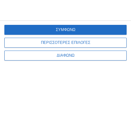
ΣΥΜΦΩΝΩ
Aesthetic Surgery
City block Zito!
ΠΕΡΙΣΣΟΤΕΡΕΣ ΕΠΙΛΟΓΕΣ
Taschen
Κατόπιν παραγγελίας
Διαθέσιμο
ΔΙΑΦΩΝΩ
9,90€
19,99€
24,99€
Ενημερωτικό δελτίο