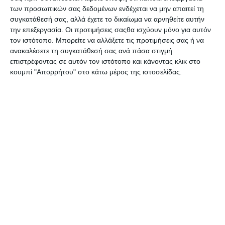
κατάφερε να σώσει την Ένωση και γιατί
των προσωπικών σας δεδομένων ενδέχεται να μην απαιτεί τη
συγκατάθεσή σας, αλλά έχετε το δικαίωμα να αρνηθείτε αυτήν
απελευθέρωσε εκατομμύρια σκλάβους, ο
την επεξεργασία. Οι προτιμήσεις σαςθα ισχύουν μόνο για αυτόν
ευγενής του αγώνας κατά των δυνάμεων των
τον ιστότοπο. Μπορείτε να αλλάξετε τις προτιμήσεις σας ή να
απέθαντων παρέμεινε στις σκιές για
ανακαλέσετε τη συγκατάθεσή σας ανά πάσα στιγμή
επιστρέφοντας σε αυτόν τον ιστότοπο και κάνοντας κλικ στο
εκατοντάδες χρόνια. Όλα αυτά μέχρι o Seth
κουμπί "Απορρήτου" στο κάτω μέρος της ιστοσελίδας.
Grahame-Smith να σκοντάψει στο Μυστικό
Ημερολόγιο του Αβραάμ Λίνκολν και να γίνει ο
πρώτος ζωντανός μάρτυρας που το έχει δει εδώ
και εκατό σαράντα χρόνια.
Χρησιμοποιώντας το ημερολόγιο ως οδηγό και με
γραφή που θυμίζει το μεγαλοπρεπές βιογραφικό
στυλ μίας Doris Kearns Goodwin και ενός David
McCullough, ο Seth έχει αναπλάσει την
πραγματική ιστορία του σημαντικότερου
προέδρου των ΗΠΑ, για πρώτη φορά - ενώ