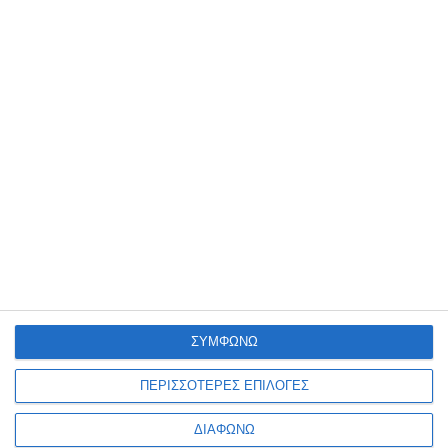
Δείτε επίσης
Γεωμετρικά όργανα
Γεωμετρικά όργανα flex
30cm. Milan 359801NL
set 20cm Maped 897158
Διαθέσιμο
Διαθέσιμο
7,50€
3,30€
ΣΥΜΦΩΝΩ
ΠΕΡΙΣΣΟΤΕΡΕΣ ΕΠΙΛΟΓΕΣ
ΔΙΑΦΩΝΩ