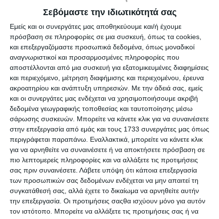
Περιγραφή
Σεβόμαστε την ιδιωτικότητά σας
Εμείς και οι συνεργάτες μας αποθηκεύουμε και/ή έχουμε
Κλιμακόμετρο Aristo 30cm AR23703EB για ακριβείς
πρόσβαση σε πληροφορίες σε μια συσκευή, όπως τα cookies,
μειώσεις σε σχέδιο με
κλίμακες
1:20 1:25 1:33 1:50 1:75
και επεξεργαζόμαστε προσωπικά δεδομένα, όπως μοναδικοί
1:100, ιδανικό για τεχνικό σχέδιο, πάρε το τώρα με τον
αναγνωριστικοί και προσαρμοσμένες πληροφορίες που
κωδικό 23703.
αποστέλλονται από μια συσκευή για εξατομικευμένες διαφημίσεις
και περιεχόμενο, μέτρηση διαφήμισης και περιεχομένου, έρευνα
ακροατηρίου και ανάπτυξη υπηρεσιών.
Με την άδειά σας, εμείς
Το κλιμακόμετρο Aristo 30cm είναι το πρακτικό εργαλείο
και οι συνεργάτες μας ενδέχεται να χρησιμοποιήσουμε ακριβή
που σε βοηθά να διαβάζεις και να μεταφέρεις κλίμακες
δεδομένα γεωγραφικής τοποθεσίας και ταυτοποίησης μέσω
γρήγορα και καθαρά, ειδικά όταν δουλεύεις σχέδιο με
σάρωσης συσκευών. Μπορείτε να κάνετε κλικ για να συναινέσετε
πολλές μειώσεις στην ίδια σελίδα.
στην επεξεργασία από εμάς και τους 1733 συνεργάτες μας όπως
Είναι κατασκευασμένο από λευκό πλαστικό και διαθέτει
περιγράφεται παραπάνω. Εναλλακτικά, μπορείτε να κάνετε κλικ
διαφορετικό χρωματισμό στις αύλακες για να ξεχωρίζεις
για να αρνηθείτε να συναινέσετε ή να αποκτήσετε πρόσβαση σε
άμεσα την επιθυμητή διαίρεση, με επίσημες κλίμακες 1:20,
πιο λεπτομερείς πληροφορίες και να αλλάξετε τις προτιμήσεις
1:25, 1:33, 1:50, 1:75 και 1:100.
σας πριν συναινέσετε.
Λάβετε υπόψη ότι κάποια επεξεργασία
Στην πράξη ταιριάζει ιδανικά σε τεχνικό σχέδιο για σχολή
των προσωπικών σας δεδομένων ενδέχεται να μην απαιτεί τη
και γραφείο, όταν θέλεις να αλλάζεις κλίμακα χωρίς να
συγκατάθεσή σας, αλλά έχετε το δικαίωμα να αρνηθείτε αυτήν
χάνεις χρόνο, ενώ η συσκευασία Ecoblister το κρατά
την επεξεργασία. Οι προτιμήσεις σαςθα ισχύουν μόνο για αυτόν
προστατευμένο μέχρι να μπει στην κασετίνα ή στο συρτάρι
τον ιστότοπο. Μπορείτε να αλλάξετε τις προτιμήσεις σας ή να
του σχεδιαστηρίου.