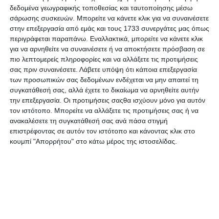
Τύπος: Energizer 317 (εναλλακτικές
δεδομένα γεωγραφικής τοποθεσίας και ταυτοποίησης μέσω
σάρωσης συσκευών. Μπορείτε να κάνετε κλικ για να συναινέσετε
ονομασίες: SR516SW, SR62, V317, D317)
στην επεξεργασία από εμάς και τους 1733 συνεργάτες μας όπως
Τεχνολογία: Οξείδιο αργύρου (Silver Oxide)
περιγράφεται παραπάνω. Εναλλακτικά, μπορείτε να κάνετε κλικ
Τάση: 1,55 V
για να αρνηθείτε να συναινέσετε ή να αποκτήσετε πρόσβαση σε
Διαστάσεις: Διάμετρος 5,8 mm, Ύψος 1,6 mm
πιο λεπτομερείς πληροφορίες και να αλλάξετε τις προτιμήσεις
σας πριν συναινέσετε.
Λάβετε υπόψη ότι κάποια επεξεργασία
Χωρητικότητα: Περίπου 11,5 mAh
των προσωπικών σας δεδομένων ενδέχεται να μην απαιτεί τη
Κατάλληλη για: Ρολόγια, αριθμομηχανές,
συγκατάθεσή σας, αλλά έχετε το δικαίωμα να αρνηθείτε αυτήν
ιατρικές συσκευές, μικρές ηλεκτρονικές
την επεξεργασία. Οι προτιμήσεις σαςθα ισχύουν μόνο για αυτόν
τον ιστότοπο. Μπορείτε να αλλάξετε τις προτιμήσεις σας ή να
συσκευές
ανακαλέσετε τη συγκατάθεσή σας ανά πάσα στιγμή
επιστρέφοντας σε αυτόν τον ιστότοπο και κάνοντας κλικ στο
κουμπί "Απορρήτου" στο κάτω μέρος της ιστοσελίδας.
Προδιαγραφές προϊόντων
Μάρκα
Energizer