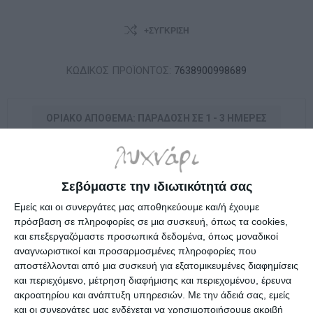
+ΣΎΓΚΡΙΣΗ
ΚΩΔΙΚΟΣ ΠΡΟΪΟΝΤΟΣ:
7638900998689
ΟΡΙΑΚΌ ΑΠΌΘΕΜΑ: ΠΑΡΆΔΟΣΗ ΣΕ 1 - 3 ΗΜΈΡΕΣ
1,80€
Σεβόμαστε την ιδιωτικότητά σας
i
Εμείς και οι συνεργάτες μας αποθηκεύουμε και/ή έχουμε
h
πρόσβαση σε πληροφορίες σε μια συσκευή, όπως τα cookies,
και επεξεργαζόμαστε προσωπικά δεδομένα, όπως μοναδικοί
αναγνωριστικοί και προσαρμοσμένες πληροφορίες που
Επιλέξτε τη διεύθυνση από την οποία θέλετε να αποστείλετε
αποστέλλονται από μια συσκευή για εξατομικευμένες διαφημίσεις
και περιεχόμενο, μέτρηση διαφήμισης και περιεχομένου, έρευνα
ακροατηρίου και ανάπτυξη υπηρεσιών.
Με την άδειά σας, εμείς
και οι συνεργάτες μας ενδέχεται να χρησιμοποιήσουμε ακριβή