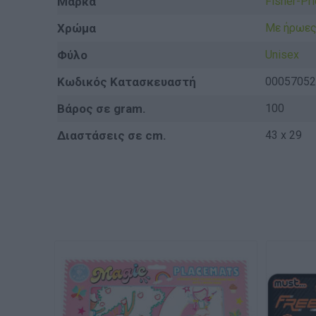
Μάρκα
Fisher-Pr
Χρώμα
Με ήρωε
Φύλο
Unisex
Κωδικός Κατασκευαστή
00057052
Βάρος σε gram.
100
Διαστάσεις σε cm.
43 x 29