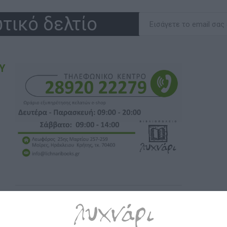
τικό δελτίο
Υ