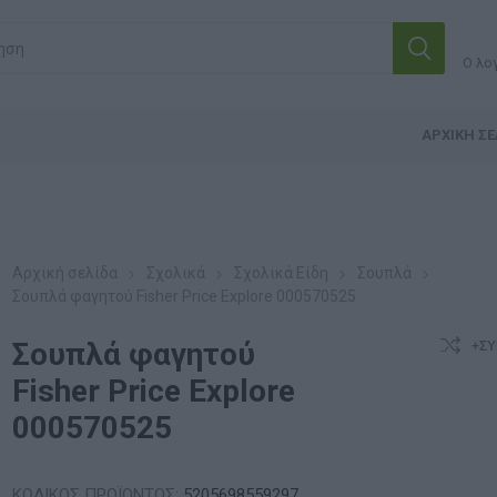
Ο λο
ΑΡΧΙΚΉ ΣΕ
Αρχική σελίδα
Σχολικά
Σχολικά Είδη
Σουπλά
Σουπλά φαγητού Fisher Price Explore 000570525
Σουπλά φαγητού
+ΣΎ
Fisher Price Explore
000570525
ΚΩΔΙΚΟΣ ΠΡΟΪΟΝΤΟΣ:
5205698559297