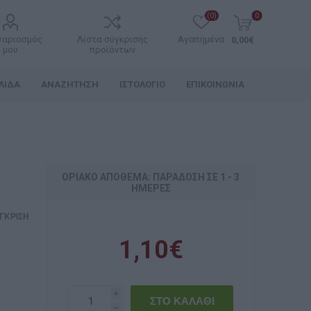
(0)
0
γαριασμός
Λίστα σύγκρισης
Αγαπημένα
0,00€
μου
προϊόντων
ΛΊΔΑ
ΑΝΑΖΉΤΗΣΗ
ΙΣΤΟΛΌΓΙΟ
ΕΠΙΚΟΙΝΩΝΊΑ
ΟΡΙΑΚΌ ΑΠΌΘΕΜΑ: ΠΑΡΆΔΟΣΗ ΣΕ 1 - 3
ΗΜΈΡΕΣ
ΓΚΡΙΣΗ
1,10€
i
h