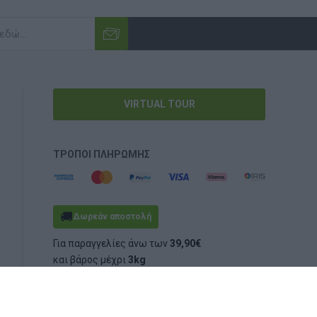
VIRTUAL TOUR
ΤΡΌΠΟΙ ΠΛΗΡΩΜΉΣ
🚚
Δωρεάν αποστολή
Για παραγγελίες άνω των
39,90€
και βάρος μέχρι
3kg
(ογκομετρικό ή πραγματικό)