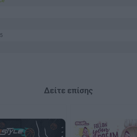
ice
ς
5
Δείτε επίσης