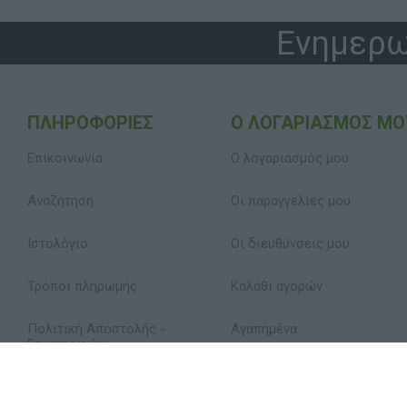
Ενημερω
ΠΛΗΡΟΦΟΡΊΕΣ
Ο ΛΟΓΑΡΙΑΣΜΌΣ ΜΟ
Επικοινωνία
Ο λογαριασμός μου
Αναζήτηση
Οι παραγγελίες μου
Ιστολόγιο
Οι διευθύνσεις μου
Τρόποι πληρωμής
Καλάθι αγορών
Πολιτική Αποστολής -
Αγαπημένα
Επιστροφών
Δήλωση Απορρήτου