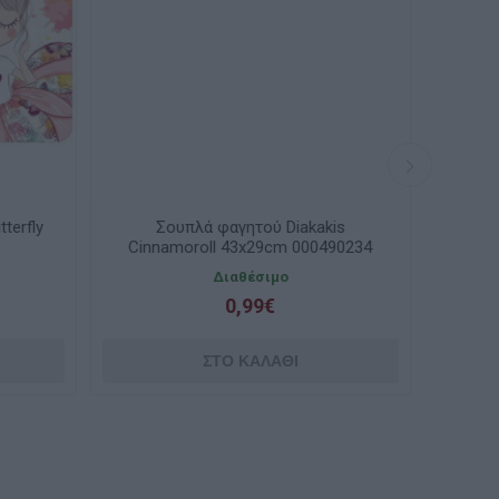
terfly
Σουπλά φαγητού Diakakis
Σουπ
Cinnamoroll 43x29cm 000490234
Διαθέσιμο
0,99€