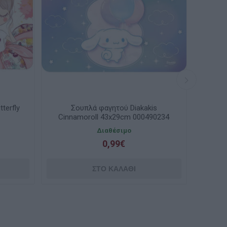
πλά φαγητού Diakakis
Σουπλά φαγητού Diakakis Fro
oroll 43x29cm 000490234
43x29cm 000565320
Διαθέσιμο
Λίγα τεμάχια διαθέσιμα!
0,99€
0,99€