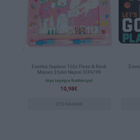
υράνιο Τόξο Floss & Rock
Σουπλά φαγητού Diakakis Bas
 Στυλό Νερού 51P6199
000585180
α τεμάχια διαθέσιμα!
Διαθέσιμο
10,98€
1,08€