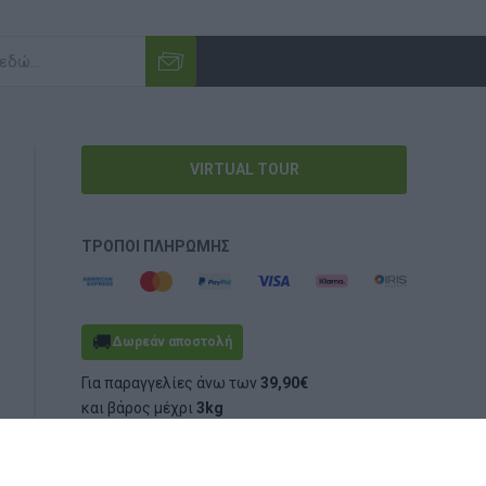
VIRTUAL TOUR
ΤΡΌΠΟΙ ΠΛΗΡΩΜΉΣ
🚚
Δωρεάν αποστολή
Για παραγγελίες άνω των
39,90€
και βάρος μέχρι
3kg
(ογκομετρικό ή πραγματικό)