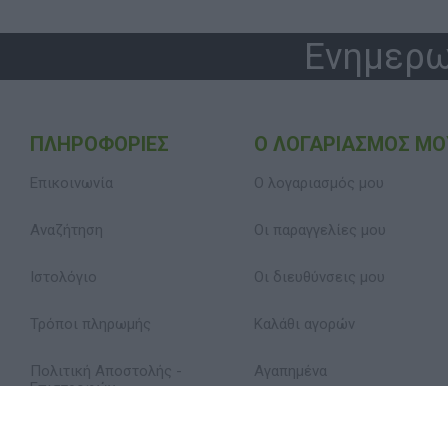
Ενημερω
ΠΛΗΡΟΦΟΡΊΕΣ
Ο ΛΟΓΑΡΙΑΣΜΌΣ ΜΟ
Επικοινωνία
Ο λογαριασμός μου
Αναζήτηση
Οι παραγγελίες μου
Ιστολόγιο
Οι διευθύνσεις μου
Τρόποι πληρωμής
Καλάθι αγορών
Πολιτική Αποστολής -
Αγαπημένα
Επιστροφών
Δήλωση Απορρήτου