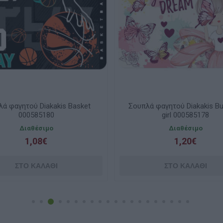
ket
Σουπλά φαγητού Diakakis Butterfly
Σου
girl 000585178
Cinnam
Διαθέσιμο
1,20€