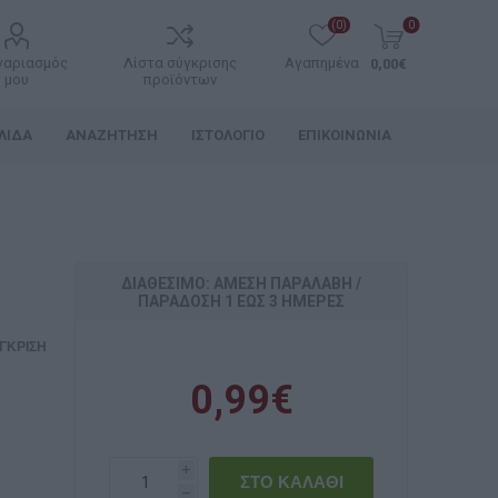
(0)
0
γαριασμός
Λίστα σύγκρισης
Αγαπημένα
0,00€
μου
προϊόντων
ΛΊΔΑ
ΑΝΑΖΉΤΗΣΗ
ΙΣΤΟΛΌΓΙΟ
ΕΠΙΚΟΙΝΩΝΊΑ
ΔΙΑΘΈΣΙΜΟ: ΆΜΕΣΗ ΠΑΡΑΛΑΒΉ /
ΠΑΡΆΔOΣΗ 1 ΈΩΣ 3 ΗΜΈΡΕΣ
ΓΚΡΙΣΗ
0,99€
i
h