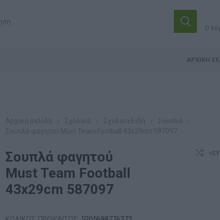
Ο λο
ΑΡΧΙΚΉ ΣΕ
Αρχική σελίδα
Σχολικά
Σχολικά Είδη
Σουπλά
Σουπλά φαγητού Must Team Football 43x29cm 587097
Σουπλά φαγητού
+ΣΎ
Must Team Football
43x29cm 587097
ΚΩΔΙΚΟΣ ΠΡΟΪΟΝΤΟΣ:
5205698776373