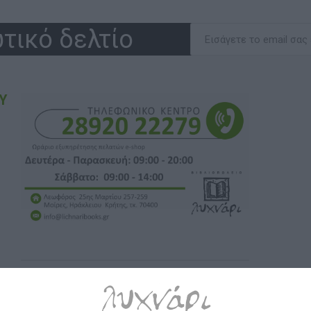
τικό δελτίο
Υ