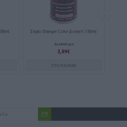
150ml.
Σπρέι Stanger Color βιολετί 150ml.
Σπρέι 
Διαθέσιμο
3,89€