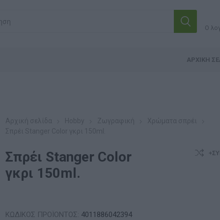
Ο λο
ΑΡΧΙΚΉ ΣΕ
Αρχική σελίδα
Hobby
Ζωγραφική
Χρώματα σπρέι
Σπρέι Stanger Color γκρι 150ml.
Σπρέι Stanger Color
+ΣΎ
γκρι 150ml.
ΚΩΔΙΚΟΣ ΠΡΟΪΟΝΤΟΣ:
4011886042394