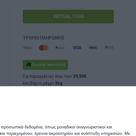
VIRTUAL TOUR
ΤΡΌΠΟΙ ΠΛΗΡΩΜΉΣ
🚚
Δωρεάν αποστολή
Για παραγγελίες άνω των
39,90€
και βάρος μέχρι
3kg
(ογκομετρικό ή πραγματικό)
ε προσωπικά δεδομένα, όπως μοναδικοί αναγνωριστικοί και
και περιεχομένου, έρευνα ακροατηρίου και ανάπτυξη υπηρεσιών.
Με