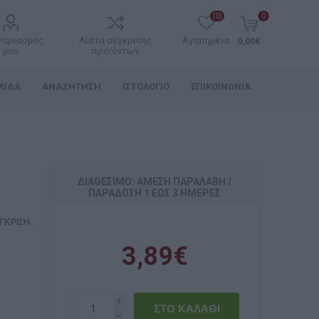
(0)
0
γαριασμός
Λίστα σύγκρισης
Αγαπημένα
0,00€
μου
προϊόντων
ΛΊΔΑ
ΑΝΑΖΉΤΗΣΗ
ΙΣΤΟΛΌΓΙΟ
ΕΠΙΚΟΙΝΩΝΊΑ
ΔΙΑΘΈΣΙΜΟ: ΆΜΕΣΗ ΠΑΡΑΛΑΒΉ /
ΠΑΡΆΔOΣΗ 1 ΈΩΣ 3 ΗΜΈΡΕΣ
ΓΚΡΙΣΗ
3,89€
i
h