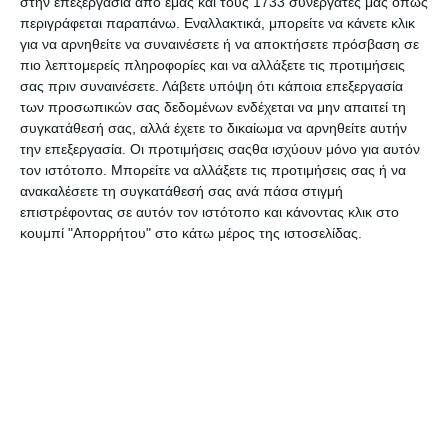
στην επεξεργασία από εμάς και τους 1733 συνεργάτες μας όπως
περιγράφεται παραπάνω. Εναλλακτικά, μπορείτε να κάνετε κλικ
για να αρνηθείτε να συναινέσετε ή να αποκτήσετε πρόσβαση σε
πιο λεπτομερείς πληροφορίες και να αλλάξετε τις προτιμήσεις
Προδιαγραφές προϊόντων
σας πριν συναινέσετε.
Λάβετε υπόψη ότι κάποια επεξεργασία
των προσωπικών σας δεδομένων ενδέχεται να μην απαιτεί τη
συγκατάθεσή σας, αλλά έχετε το δικαίωμα να αρνηθείτε αυτήν
την επεξεργασία. Οι προτιμήσεις σαςθα ισχύουν μόνο για αυτόν
Μάρκα
Stanger
τον ιστότοπο. Μπορείτε να αλλάξετε τις προτιμήσεις σας ή να
ανακαλέσετε τη συγκατάθεσή σας ανά πάσα στιγμή
Κωδικός
115012-1
επιστρέφοντας σε αυτόν τον ιστότοπο και κάνοντας κλικ στο
Κατασκευαστή
κουμπί "Απορρήτου" στο κάτω μέρος της ιστοσελίδας.
Χρώμα
Κίτρινο
Τεμάχια
1
συσκευασίας
Ποσότητα ml.
150
Σειρά
Σπρέι Stanger