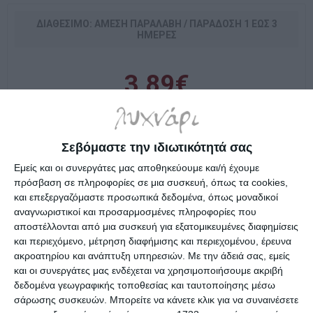
ΔΙΑΘΈΣΙΜΟ: ΆΜΕΣΗ ΠΑΡΑΛΑΒΉ / ΠΑΡΆΔOΣΗ 1 ΈΩΣ 3
ΗΜΈΡΕΣ
3,89€
i
h
Σεβόμαστε την ιδιωτικότητά σας
Εμείς και οι συνεργάτες μας αποθηκεύουμε και/ή έχουμε
Επιλέξτε τη διεύθυνση από την οποία θέλετε να αποστείλετε
πρόσβαση σε πληροφορίες σε μια συσκευή, όπως τα cookies,
και επεξεργαζόμαστε προσωπικά δεδομένα, όπως μοναδικοί
αναγνωριστικοί και προσαρμοσμένες πληροφορίες που
αποστέλλονται από μια συσκευή για εξατομικευμένες διαφημίσεις
Χρώμα υψηλής ποιότητας και αντοχής κατάλληλο για
και περιεχόμενο, μέτρηση διαφήμισης και περιεχομένου, έρευνα
ακροατηρίου και ανάπτυξη υπηρεσιών.
Με την άδειά σας, εμείς
ξύλο, γυαλί , χαρτί , χαρτόνι, φελιζόλ, πλαστικά κλπ.
και οι συνεργάτες μας ενδέχεται να χρησιμοποιήσουμε ακριβή
Γρήγορο στέγνωμα, μεγάλη επικάλυψη για εσωτερικό
δεδομένα γεωγραφικής τοποθεσίας και ταυτοποίησης μέσω
και εξωτερικό χώρο , ιδανικό για graffiti.
σάρωσης συσκευών. Μπορείτε να κάνετε κλικ για να συναινέσετε