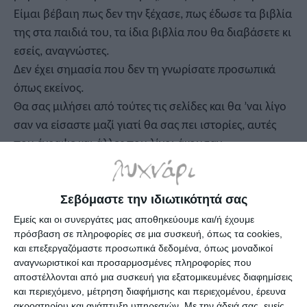
Είμαι βέβαιη πως δεν την ξέχασε, πως έδωσε τα βιβλία
της στα παιδιά του, τα ίδια βιβλία που θα διαβάσετε κι
εσείς, αναγνώστες.
Δεν έχει σημασία που δεν τη γνωρίσατε προσωπικά
όπως εκείνος.
Θα σας μιλήσει από τούτες τις σελίδες και θα ’ναι λίγο
σαν να είσαστε μαζί γιατί θα σας πει ιστορίες, αυτές
που έγραψε και άλλες που λίγοι άκουσαν.
Θα τη συναντήσετε πάντα με μάτια που έλαμπαν!
Σεβόμαστε την ιδιωτικότητά σας
Εμείς και οι συνεργάτες μας αποθηκεύουμε και/ή έχουμε
πρόσβαση σε πληροφορίες σε μια συσκευή, όπως τα cookies,
Προδιαγραφές προϊόντων
και επεξεργαζόμαστε προσωπικά δεδομένα, όπως μοναδικοί
αναγνωριστικοί και προσαρμοσμένες πληροφορίες που
αποστέλλονται από μια συσκευή για εξατομικευμένες διαφημίσεις
ISBN
978-618-03-3659-7
και περιεχόμενο, μέτρηση διαφήμισης και περιεχομένου, έρευνα
ακροατηρίου και ανάπτυξη υπηρεσιών.
Με την άδειά σας, εμείς