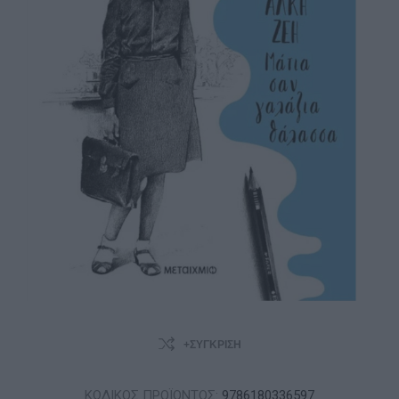
+ΣΎΓΚΡΙΣΗ
ΚΩΔΙΚΟΣ ΠΡΟΪΟΝΤΟΣ:
9786180336597