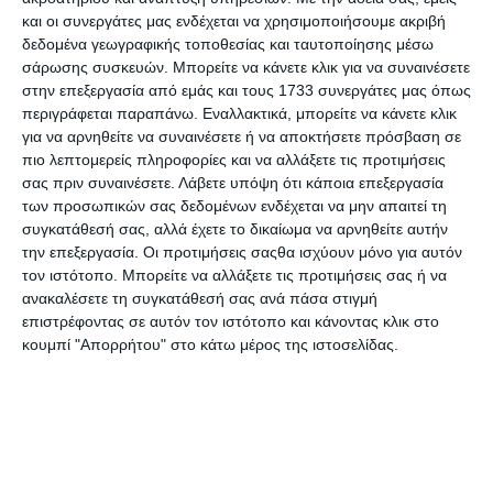
Σελίδες
128
και οι συνεργάτες μας ενδέχεται να χρησιμοποιήσουμε ακριβή
δεδομένα γεωγραφικής τοποθεσίας και ταυτοποίησης μέσω
Ημερομηνία
σάρωσης συσκευών. Μπορείτε να κάνετε κλικ για να συναινέσετε
11.2023
έκδοσης
στην επεξεργασία από εμάς και τους 1733 συνεργάτες μας όπως
περιγράφεται παραπάνω. Εναλλακτικά, μπορείτε να κάνετε κλικ
Προτεινόμενη
Από 12 ετών
για να αρνηθείτε να συναινέσετε ή να αποκτήσετε πρόσβαση σε
Ηλικία
πιο λεπτομερείς πληροφορίες και να αλλάξετε τις προτιμήσεις
σας πριν συναινέσετε.
Λάβετε υπόψη ότι κάποια επεξεργασία
Χαρακτηριστικό
Μαλακό Εξώφυλλο
των προσωπικών σας δεδομένων ενδέχεται να μην απαιτεί τη
Βιβλίων
συγκατάθεσή σας, αλλά έχετε το δικαίωμα να αρνηθείτε αυτήν
την επεξεργασία. Οι προτιμήσεις σαςθα ισχύουν μόνο για αυτόν
Διαστάσεις σε
14 x 21
τον ιστότοπο. Μπορείτε να αλλάξετε τις προτιμήσεις σας ή να
cm.
ανακαλέσετε τη συγκατάθεσή σας ανά πάσα στιγμή
επιστρέφοντας σε αυτόν τον ιστότοπο και κάνοντας κλικ στο
Εκδότης
Μεταίχμιο
κουμπί "Απορρήτου" στο κάτω μέρος της ιστοσελίδας.
Συγγραφείς
Έλληνες συγγραφείς
Γλώσσα
Συγγραφέας
Ντεκαστρο Μαριζα