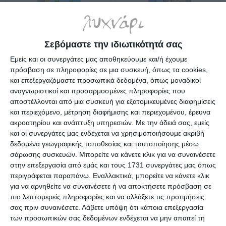
Χάρτης Κρήτης: Αγ.
Χάρτης Κρήτης: Αγίοι Δέκα
Σεβόμαστε την ιδιωτικότητά σας
Νικόλαος - Ιεραπετρα [405]
- Μάταλα [404] 1:50000
Εμείς και οι συνεργάτες μας αποθηκεύουμε και/ή έχουμε
1:50000 Road
Road
Λίγα τεμάχια διαθέσιμα!
Λίγα τεμάχια διαθέσιμα!
πρόσβαση σε πληροφορίες σε μια συσκευή, όπως τα cookies,
6,99€
6,90€
και επεξεργαζόμαστε προσωπικά δεδομένα, όπως μοναδικοί
αναγνωριστικοί και προσαρμοσμένες πληροφορίες που
αποστέλλονται από μια συσκευή για εξατομικευμένες διαφημίσεις
και περιεχόμενο, μέτρηση διαφήμισης και περιεχομένου, έρευνα
ακροατηρίου και ανάπτυξη υπηρεσιών.
Με την άδειά σας, εμείς
και οι συνεργάτες μας ενδέχεται να χρησιμοποιήσουμε ακριβή
δεδομένα γεωγραφικής τοποθεσίας και ταυτοποίησης μέσω
σάρωσης συσκευών. Μπορείτε να κάνετε κλικ για να συναινέσετε
στην επεξεργασία από εμάς και τους 1731 συνεργάτες μας όπως
περιγράφεται παραπάνω. Εναλλακτικά, μπορείτε να κάνετε κλικ
για να αρνηθείτε να συναινέσετε ή να αποκτήσετε πρόσβαση σε
πιο λεπτομερείς πληροφορίες και να αλλάξετε τις προτιμήσεις
σας πριν συναινέσετε.
Λάβετε υπόψη ότι κάποια επεξεργασία
των προσωπικών σας δεδομένων ενδέχεται να μην απαιτεί τη