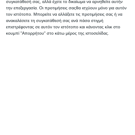
συγκατάθεσή σας, αλλά έχετε το δικαίωμα να αρνηθείτε αυτήν
Χάρτης Κρήτης: Ψηλορείτης
Χάρτης Μάταλα - Αγία
την επεξεργασία. Οι προτιμήσεις σαςθα ισχύουν μόνο για αυτόν
- Μπαλί [403] 1:50000 Road
Γαλήνη Mystis
τον ιστότοπο. Μπορείτε να αλλάξετε τις προτιμήσεις σας ή να
Διαθέσιμο
Διαθέσιμο
ανακαλέσετε τη συγκατάθεσή σας ανά πάσα στιγμή
6,90€
3,00€
επιστρέφοντας σε αυτόν τον ιστότοπο και κάνοντας κλικ στο
κουμπί "Απορρήτου" στο κάτω μέρος της ιστοσελίδας.
Χάρτης Παγκόσμιος
Χάρτης Παγκόσμιος
Πολιτικός και Γεωφυσικός
Πολιτικός και
Μορφολογικός
Διαθέσιμο
Διαθέσιμο