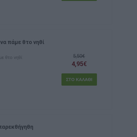
 να πάμε θτο νηθί
5,50€
με θτο νηθί
4,95€
 παρεκθήγηθη