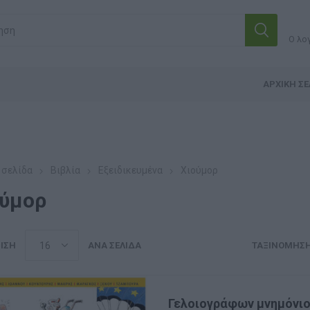
Ο λο
ΑΡΧΙΚΉ ΣΕ
 σελίδα
Βιβλία
Εξειδικευμένα
Χιούμορ
ούμορ
ΙΣΗ
ΑΝΆ ΣΕΛΊΔΑ
ΤΑΞΙΝΌΜΗΣ
Γελοιογράφων μνημόνι