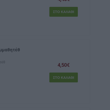
υμμαθητέθ
τέθ
4,50€