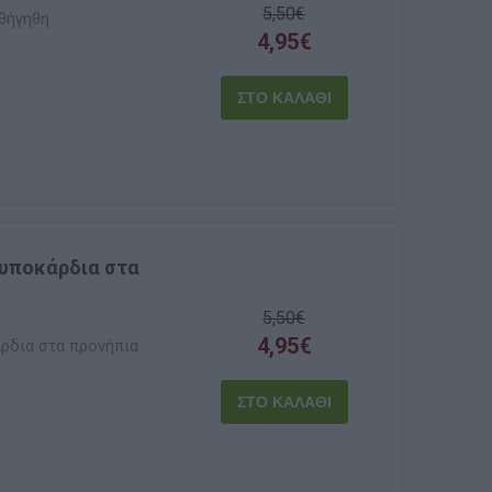
5,50€
κθήγηθη
4,95€
τυποκάρδια στα
5,50€
4,95€
άρδια στα προνήπια