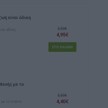
ζωή είναι άδικη
5,50€
ίναι άδικη
4,95€
σθενής με το
5,50€
4,40€
 με το στανιό