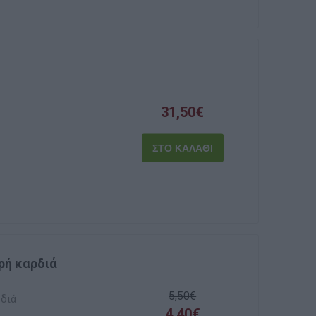
31,50€
ρή καρδιά
5,50€
ρδιά
4,40€