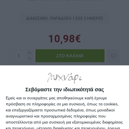
ΔΙΑΘΈΣΙΜΟ: ΠΑΡΆΔOΣΗ 1 ΈΩΣ 3 ΗΜΈΡΕΣ
10,98€
i
h
Επιλέξτε τη διεύθυνση από την οποία θέλετε να αποστείλετε
Σεβόμαστε την ιδιωτικότητά σας
Εμείς και οι συνεργάτες μας αποθηκεύουμε και/ή έχουμε
Μπορείς να ξεγριφάρεις γρίφους;
πρόσβαση σε πληροφορίες σε μια συσκευή, όπως τα cookies,
Πιάσε το μολύβι σου και συνεργάσου με τον
και επεξεργαζόμαστε προσωπικά δεδομένα, όπως μοναδικοί
παγκοσμίου φήμης ιδιωτικό ντετέκτιβ
αναγνωριστικοί και προσαρμοσμένες πληροφορίες που
αποστέλλονται από μια συσκευή για εξατομικευμένες διαφημίσεις
ΧΑΡΤΙΓΚΑΝ ΜΠΡΑΟΥΝ για να ξεκλειδώσεις το
και περιεχόμενο, μέτρηση διαφήμισης και περιεχομένου, έρευνα