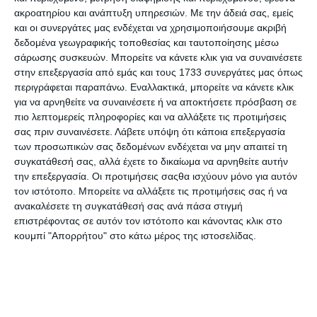
μυστικό της υπόθεσης του ΧΡΥΣΟΥ ΡΟΔΙΟΥ
ακροατηρίου και ανάπτυξη υπηρεσιών.
Με την άδειά σας, εμείς
λύνοντας 50 διαβολικά έξυπνους και αστείους
και οι συνεργάτες μας ενδέχεται να χρησιμοποιήσουμε ακριβή
γρίφους μυστηρίου.
δεδομένα γεωγραφικής τοποθεσίας και ταυτοποίησης μέσω
σάρωσης συσκευών. Μπορείτε να κάνετε κλικ για να συναινέσετε
στην επεξεργασία από εμάς και τους 1733 συνεργάτες μας όπως
Προδιαγραφές προϊόντων
περιγράφεται παραπάνω. Εναλλακτικά, μπορείτε να κάνετε κλικ
για να αρνηθείτε να συναινέσετε ή να αποκτήσετε πρόσβαση σε
πιο λεπτομερείς πληροφορίες και να αλλάξετε τις προτιμήσεις
σας πριν συναινέσετε.
Λάβετε υπόψη ότι κάποια επεξεργασία
ISBN
978-618-07-0917-9
των προσωπικών σας δεδομένων ενδέχεται να μην απαιτεί τη
συγκατάθεσή σας, αλλά έχετε το δικαίωμα να αρνηθείτε αυτήν
Σελίδες
224
την επεξεργασία. Οι προτιμήσεις σαςθα ισχύουν μόνο για αυτόν
τον ιστότοπο. Μπορείτε να αλλάξετε τις προτιμήσεις σας ή να
Ημερομηνία
ανακαλέσετε τη συγκατάθεσή σας ανά πάσα στιγμή
03.2025
έκδοσης
επιστρέφοντας σε αυτόν τον ιστότοπο και κάνοντας κλικ στο
κουμπί "Απορρήτου" στο κάτω μέρος της ιστοσελίδας.
Προτεινόμενη
Από 9 ετών
Ηλικία
Χαρακτηριστικό
Μαλακό Εξώφυλλο
Βιβλίων