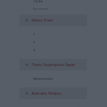
1/3 Α4
Για κάρτες
Θέσεις Σταντ
1
3
4
Τύπος Γεωμετρικών Οργάνων
Μετροταινίες
Διάσταση Τελάρου