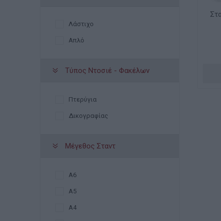
Στ
Λάστιχο
Απλό
Τύπος Ντοσιέ - Φακέλων
Πτερύγια
Δικογραφίας
Μέγεθος Σταντ
Α6
Α5
Α4