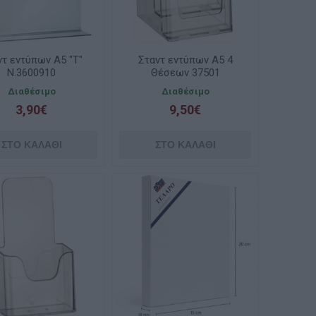
ντ εντύπων Α5 "Τ"
Σταντ εντύπων Α5 4
Ν.3600910
Θέσεων 37501
Διαθέσιμο
Διαθέσιμο
3,90€
9,50€