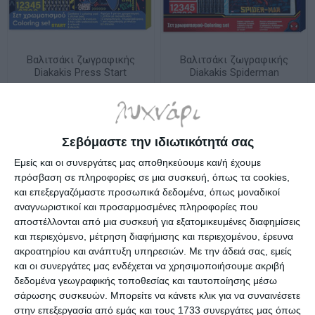
Βαλιτσάκι ζωγραφικής
Βαλιτσάκι ζωγραφικής
Diakakis Press Start
Diakakis Spiderman
54x47cm. 000586001
54x47cm. 000508424
Λίγα τεμάχια διαθέσιμα!
Λίγα τεμάχια διαθέσιμα!
11,99€
11,99€
Σεβόμαστε την ιδιωτικότητά σας
Εμείς και οι συνεργάτες μας αποθηκεύουμε και/ή έχουμε
πρόσβαση σε πληροφορίες σε μια συσκευή, όπως τα cookies,
και επεξεργαζόμαστε προσωπικά δεδομένα, όπως μοναδικοί
αναγνωριστικοί και προσαρμοσμένες πληροφορίες που
αποστέλλονται από μια συσκευή για εξατομικευμένες διαφημίσεις
και περιεχόμενο, μέτρηση διαφήμισης και περιεχομένου, έρευνα
ακροατηρίου και ανάπτυξη υπηρεσιών.
Με την άδειά σας, εμείς
και οι συνεργάτες μας ενδέχεται να χρησιμοποιήσουμε ακριβή
δεδομένα γεωγραφικής τοποθεσίας και ταυτοποίησης μέσω
σάρωσης συσκευών. Μπορείτε να κάνετε κλικ για να συναινέσετε
στην επεξεργασία από εμάς και τους 1733 συνεργάτες μας όπως