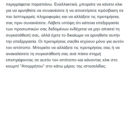
περιγράφεται παραπάνω. Εναλλακτικά, μπορείτε να κάνετε κλικ
Κασετίνα Pocket Plus
Νερομπογές Giotto με
για να αρνηθείτε να συναινέσετε ή να αποκτήσετε πρόσβαση σε
Winsor & Newton Cotman
πινέλο 12τεμ. 351200
με 12 Πλακάκια
πιο λεπτομερείς πληροφορίες και να αλλάξετε τις προτιμήσεις
Κατόπιν παραγγελίας
Διαθέσιμο
Ακουαρέλας & Πινέλο
σας πριν συναινέσετε.
Λάβετε υπόψη ότι κάποια επεξεργασία
24,49€
2,69€
των προσωπικών σας δεδομένων ενδέχεται να μην απαιτεί τη
συγκατάθεσή σας, αλλά έχετε το δικαίωμα να αρνηθείτε αυτήν
την επεξεργασία. Οι προτιμήσεις σαςθα ισχύουν μόνο για αυτόν
τον ιστότοπο. Μπορείτε να αλλάξετε τις προτιμήσεις σας ή να
ανακαλέσετε τη συγκατάθεσή σας ανά πάσα στιγμή
επιστρέφοντας σε αυτόν τον ιστότοπο και κάνοντας κλικ στο
κουμπί "Απορρήτου" στο κάτω μέρος της ιστοσελίδας.
Νερομπογιές Giotto
Νερομπογιές Giotto Candy
Acquerelli Fluo με πινέλο
Collection pastel με πινέλο
12τεμ 351400
12τεμ 351600
Διαθέσιμο
Διαθέσιμο