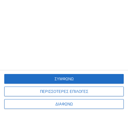
Νερομπογιές με πινέλο 12
Νερομπογιές με πινέλο
Χρωμάτων Toy Color
περλέ 12 Χρωμάτων Toy
Color
Διαθέσιμο
Διαθέσιμο
1,59€
2,49€
ΣΥΜΦΩΝΩ
ΠΕΡΙΣΣΟΤΕΡΕΣ ΕΠΙΛΟΓΕΣ
ΔΙΑΦΩΝΩ
1
2
3