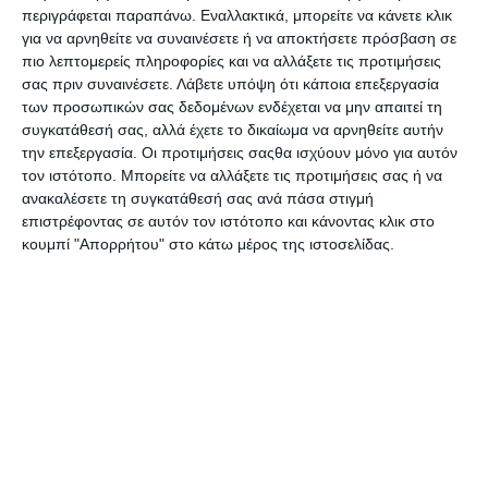
περιγράφεται παραπάνω. Εναλλακτικά, μπορείτε να κάνετε κλικ
Λαδοπαστέλ / oil-pastel
Λαδοπαστέλ / oil-pastel
για να αρνηθείτε να συναινέσετε ή να αποκτήσετε πρόσβαση σε
Pentel 12τεμ. PHN-12
Pentel 16τεμ. PHN-16
πιο λεπτομερείς πληροφορίες και να αλλάξετε τις προτιμήσεις
Διαθέσιμο
Διαθέσιμο
σας πριν συναινέσετε.
Λάβετε υπόψη ότι κάποια επεξεργασία
2,15€
3,20€
των προσωπικών σας δεδομένων ενδέχεται να μην απαιτεί τη
συγκατάθεσή σας, αλλά έχετε το δικαίωμα να αρνηθείτε αυτήν
την επεξεργασία. Οι προτιμήσεις σαςθα ισχύουν μόνο για αυτόν
τον ιστότοπο. Μπορείτε να αλλάξετε τις προτιμήσεις σας ή να
ανακαλέσετε τη συγκατάθεσή σας ανά πάσα στιγμή
επιστρέφοντας σε αυτόν τον ιστότοπο και κάνοντας κλικ στο
κουμπί "Απορρήτου" στο κάτω μέρος της ιστοσελίδας.
Λαδοπαστέλ / oil-pastel
Λαδοπαστέλ Carioca oil-
Pentel 25τεμ. PHN-25
pastel 12τεμ. super soft
43277
Διαθέσιμο
Διαθέσιμο