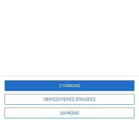
Λαδοπαστέλ Maped
Λαδοπαστέλ Maped
color΄peps 18τεμ. 864011
color΄peps 24τεμ. 864012
Λίγα τεμάχια διαθέσιμα!
Διαθέσιμο
4,09€
5,30€
ΣΥΜΦΩΝΩ
ΠΕΡΙΣΣΟΤΕΡΕΣ ΕΠΙΛΟΓΕΣ
ΔΙΑΦΩΝΩ
1
2