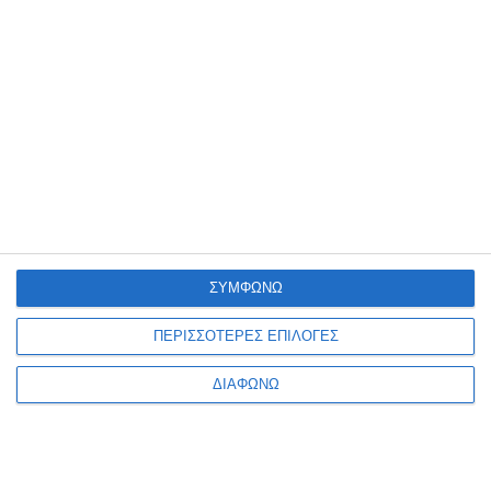
Σταντ εντύπων 1/3 Α4
Σταντ εντύπων A6 Groovy
Groovy K-686
Κ-6004
περιστρεφόμενο
Διαθέσιμο
Κατόπιν παραγγελίας
2,25€
1,19€
ΣΥΜΦΩΝΩ
ΠΕΡΙΣΣΟΤΕΡΕΣ ΕΠΙΛΟΓΕΣ
ΔΙΑΦΩΝΩ
1
2
3