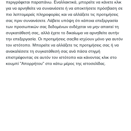
περιγράφεται παραπάνω. Εναλλακτικά, μπορείτε να κάνετε κλικ
Osco με πλέγμα ασημί 4449
Osco με πλέγμα μαύρη 0941
για να αρνηθείτε να συναινέσετε ή να αποκτήσετε πρόσβαση σε
Διαθέσιμο
Λίγα τεμάχια διαθέσιμα!
πιο λεπτομερείς πληροφορίες και να αλλάξετε τις προτιμήσεις
1,40€
1,40€
σας πριν συναινέσετε.
Λάβετε υπόψη ότι κάποια επεξεργασία
των προσωπικών σας δεδομένων ενδέχεται να μην απαιτεί τη
συγκατάθεσή σας, αλλά έχετε το δικαίωμα να αρνηθείτε αυτήν
την επεξεργασία. Οι προτιμήσεις σαςθα ισχύουν μόνο για αυτόν
τον ιστότοπο. Μπορείτε να αλλάξετε τις προτιμήσεις σας ή να
ανακαλέσετε τη συγκατάθεσή σας ανά πάσα στιγμή
επιστρέφοντας σε αυτόν τον ιστότοπο και κάνοντας κλικ στο
κουμπί "Απορρήτου" στο κάτω μέρος της ιστοσελίδας.
Θήκη για κάρτες μεταλλική
Θήκη για κάρτες πλαστική
steel 20501311
+Efo 380891
Λίγα τεμάχια διαθέσιμα!
Κατόπιν παραγγελίας
4,80€
0,99€