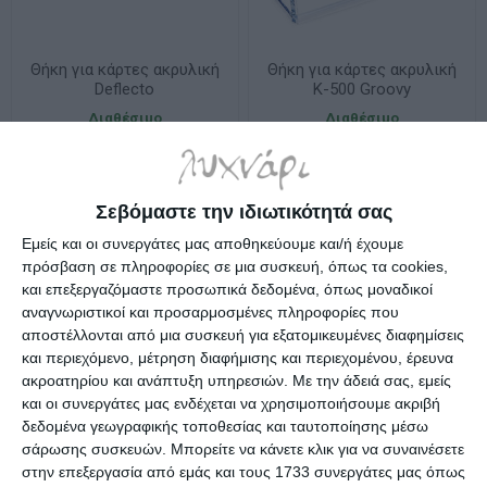
Θήκη για κάρτες ακρυλική
Θήκη για κάρτες ακρυλική
Deflecto
K-500 Groovy
Διαθέσιμο
Διαθέσιμο
0,45€
0,69€
Σεβόμαστε την ιδιωτικότητά σας
Εμείς και οι συνεργάτες μας αποθηκεύουμε και/ή έχουμε
πρόσβαση σε πληροφορίες σε μια συσκευή, όπως τα cookies,
και επεξεργαζόμαστε προσωπικά δεδομένα, όπως μοναδικοί
αναγνωριστικοί και προσαρμοσμένες πληροφορίες που
αποστέλλονται από μια συσκευή για εξατομικευμένες διαφημίσεις
και περιεχόμενο, μέτρηση διαφήμισης και περιεχομένου, έρευνα
ακροατηρίου και ανάπτυξη υπηρεσιών.
Με την άδειά σας, εμείς
και οι συνεργάτες μας ενδέχεται να χρησιμοποιήσουμε ακριβή
δεδομένα γεωγραφικής τοποθεσίας και ταυτοποίησης μέσω
σάρωσης συσκευών. Μπορείτε να κάνετε κλικ για να συναινέσετε
στην επεξεργασία από εμάς και τους 1733 συνεργάτες μας όπως
Θήκη για κάρτες μεταλλική
Θήκη για κάρτες μεταλλική