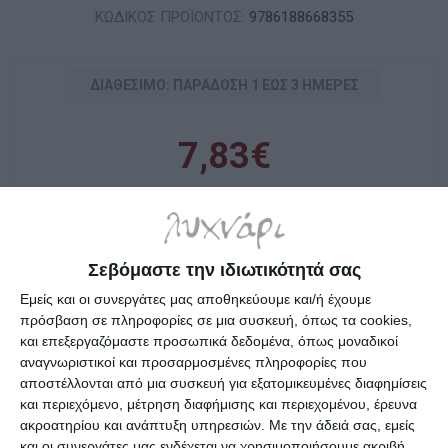
ΚΩΔΙΚΟΣ ΠΡΟΪΟΝΤΟΣ:
9786188668355
ΔΙΑΘΈΣΙΜΟ: ΠΑΡΆΔOΣΗ 1 ΈΩΣ 3 ΗΜΈΡΕΣ
7,83€
i
h
Σεβόμαστε την ιδιωτικότητά σας
Επιλέξτε τη διεύθυνση από την οποία θέλετε να αποστείλετε
Εμείς και οι συνεργάτες μας αποθηκεύουμε και/ή έχουμε
πρόσβαση σε πληροφορίες σε μια συσκευή, όπως τα cookies,
και επεξεργαζόμαστε προσωπικά δεδομένα, όπως μοναδικοί
αναγνωριστικοί και προσαρμοσμένες πληροφορίες που
Ένα βιβλίο με 110 ευχάριστες δραστηριότητες
αποστέλλονται από μια συσκευή για εξατομικευμένες διαφημίσεις
και αυτοκόλλητα για παιδιά προσχολικής ηλικίας.
και περιεχόμενο, μέτρηση διαφήμισης και περιεχομένου, έρευνα
Το παιδί διευρύνει τις γνωστικές δεξιότητές
ακροατηρίου και ανάπτυξη υπηρεσιών.
Με την άδειά σας, εμείς
και οι συνεργάτες μας ενδέχεται να χρησιμοποιήσουμε ακριβή