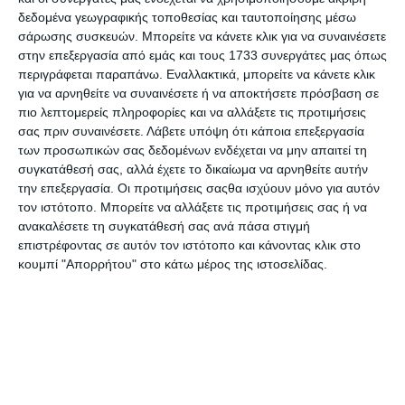
του όπως τη μνήμη, τη συγκέντρωση, την
δεδομένα γεωγραφικής τοποθεσίας και ταυτοποίησης μέσω
επίλυση μαθηματικών προβλημάτων, την
σάρωσης συσκευών. Μπορείτε να κάνετε κλικ για να συναινέσετε
αντίληψη κ.ά. Οι πολύχρωμες εικόνες είναι
στην επεξεργασία από εμάς και τους 1733 συνεργάτες μας όπως
κατάλληλα διαμορφωμένες, έτσι ώστε το παιδί
περιγράφεται παραπάνω. Εναλλακτικά, μπορείτε να κάνετε κλικ
για να αρνηθείτε να συναινέσετε ή να αποκτήσετε πρόσβαση σε
να παραμείνει συγκεντρωμένο και να μπει στη
πιο λεπτομερείς πληροφορίες και να αλλάξετε τις προτιμήσεις
διαδικασία της μάθησης με ευχάριστο τρόπο.
σας πριν συναινέσετε.
Λάβετε υπόψη ότι κάποια επεξεργασία
των προσωπικών σας δεδομένων ενδέχεται να μην απαιτεί τη
συγκατάθεσή σας, αλλά έχετε το δικαίωμα να αρνηθείτε αυτήν
Προδιαγραφές προϊόντων
την επεξεργασία. Οι προτιμήσεις σαςθα ισχύουν μόνο για αυτόν
τον ιστότοπο. Μπορείτε να αλλάξετε τις προτιμήσεις σας ή να
ανακαλέσετε τη συγκατάθεσή σας ανά πάσα στιγμή
επιστρέφοντας σε αυτόν τον ιστότοπο και κάνοντας κλικ στο
ISBN
978-618-86683-5-5
κουμπί "Απορρήτου" στο κάτω μέρος της ιστοσελίδας.
Σελίδες
64
Ημερομηνία
10.2023
έκδοσης
Προτεινόμενη
Από 4 ετών
Ηλικία