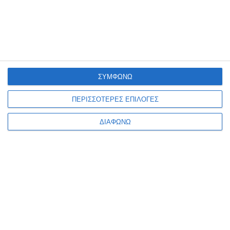
Κατόπιν παραγγελίας
Κατόπιν παραγγελίας
7,11€
7,11€
ΣΥΜΦΩΝΩ
ΠΕΡΙΣΣΟΤΕΡΕΣ ΕΠΙΛΟΓΕΣ
ΔΙΑΦΩΝΩ
Ενημερωτικό δελτίο
ΠΛΗΡΟΦΟΡΊΕΣ