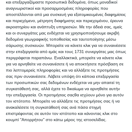
και επεξεργαζόμαστε προσωπικά δεδομένα, όπως μοναδικοί
αναγνωριστικοί και προσαρμοσμένες πληροφορίες που
ISBN
978-618-237-061-2
αποστέλλονται από μια συσκευή για εξατομικευμένες διαφημίσεις
και περιεχόμενο, μέτρηση διαφήμισης και περιεχομένου, έρευνα
Σελίδες
24
ακροατηρίου και ανάπτυξη υπηρεσιών.
Με την άδειά σας, εμείς
και οι συνεργάτες μας ενδέχεται να χρησιμοποιήσουμε ακριβή
Ημερομηνία
01.2025
δεδομένα γεωγραφικής τοποθεσίας και ταυτοποίησης μέσω
έκδοσης
σάρωσης συσκευών. Μπορείτε να κάνετε κλικ για να συναινέσετε
στην επεξεργασία από εμάς και τους 1731 συνεργάτες μας όπως
Προτεινόμενη
Από 3 ετών
περιγράφεται παραπάνω. Εναλλακτικά, μπορείτε να κάνετε κλικ
Ηλικία
για να αρνηθείτε να συναινέσετε ή να αποκτήσετε πρόσβαση σε
πιο λεπτομερείς πληροφορίες και να αλλάξετε τις προτιμήσεις
Χαρακτηριστικό
Μαλακό Εξώφυλλο
σας πριν συναινέσετε.
Λάβετε υπόψη ότι κάποια επεξεργασία
Βιβλίων
των προσωπικών σας δεδομένων ενδέχεται να μην απαιτεί τη
συγκατάθεσή σας, αλλά έχετε το δικαίωμα να αρνηθείτε αυτήν
Διαστάσεις σε
23 x 30
cm.
την επεξεργασία. Οι προτιμήσεις σαςθα ισχύουν μόνο για αυτόν
τον ιστότοπο. Μπορείτε να αλλάξετε τις προτιμήσεις σας ή να
Εκδότης
Τζιαμπιρης Πυραμιδα
ανακαλέσετε τη συγκατάθεσή σας ανά πάσα στιγμή
επιστρέφοντας σε αυτόν τον ιστότοπο και κάνοντας κλικ στο
Συγγραφείς
κουμπί "Απορρήτου" στο κάτω μέρος της ιστοσελίδας.
Γλώσσα