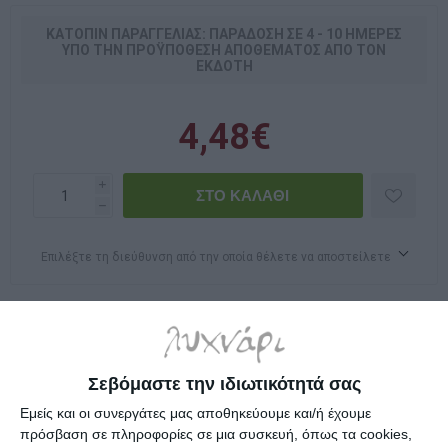
ΚΑΤΌΠΙΝ ΠΑΡΑΓΓΕΛΊΑΣ: ΠΑΡΆΔΟΣΗ ΣΕ 4 - 10 ΗΜΈΡΕΣ
ΥΠΌ ΤΗΝ ΠΡΟΫΠΌΘΕΣΗ ΑΠΟΘΈΜΑΤΟΣ ΑΠΌ ΤΟΝ
ΕΚΔΌΤΗ
4,48€
i
h
Επιλέξτε τη διεύθυνση από την οποία θέλετε να αποστείλετε
Βιβλίο δραστηριοτήτων με 500 αυτοκόλλητα!
Σεβόμαστε την ιδιωτικότητά σας
Προδιαγραφές προϊόντων
Εμείς και οι συνεργάτες μας αποθηκεύουμε και/ή έχουμε
πρόσβαση σε πληροφορίες σε μια συσκευή, όπως τα cookies,