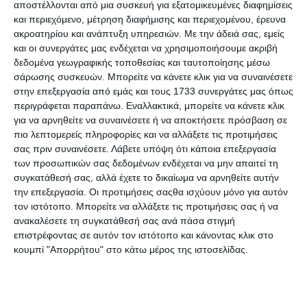
αποστέλλονται από μια συσκευή για εξατομικευμένες διαφημίσεις
Περιγραφή
και περιεχόμενο, μέτρηση διαφήμισης και περιεχομένου, έρευνα
ακροατηρίου και ανάπτυξη υπηρεσιών.
Με την άδειά σας, εμείς
Βαρέθηκες το διάβασμα και τα μαθήματα; Θέλεις να
και οι συνεργάτες μας ενδέχεται να χρησιμοποιήσουμε ακριβή
ξεσκάσεις; Πάρε μαρκαδόρους, ξυλομπογιές, κηρομπογιές
δεδομένα γεωγραφικής τοποθεσίας και ταυτοποίησης μέσω
και γέμισε με χρώμα τις σελίδες αυτού του βιβλίου. Ο
σάρωσης συσκευών. Μπορείτε να κάνετε κλικ για να συναινέσετε
Cinnamoroll, το πιο γλυκό κουταβάκι, σε περιμένει στον
στην επεξεργασία από εμάς και τους 1733 συνεργάτες μας όπως
ονειρεμένο κόσμο του. Ζωγράφισε τα παιχνίδια του, τους
περιγράφεται παραπάνω. Εναλλακτικά, μπορείτε να κάνετε κλικ
φίλους του και τα αγαπημένα του γλυκίσματα κανέλας. Η
για να αρνηθείτε να συναινέσετε ή να αποκτήσετε πρόσβαση σε
πιο λεπτομερείς πληροφορίες και να αλλάξετε τις προτιμήσεις
σειρά Chill Coloring: Μόνο για μας! είναι ο ιδανικός τρόπος
σας πριν συναινέσετε.
Λάβετε υπόψη ότι κάποια επεξεργασία
για να χαλαρώσεις και να εκφραστείς δημιουργικά!
των προσωπικών σας δεδομένων ενδέχεται να μην απαιτεί τη
συγκατάθεσή σας, αλλά έχετε το δικαίωμα να αρνηθείτε αυτήν
Ο δημοφιλής χαρακτήρας της Sanrio, Cinnamoroll,
την επεξεργασία. Οι προτιμήσεις σαςθα ισχύουν μόνο για αυτόν
λατρεύεται από τα παιδιά για τη χαριτωμένη εμφάνιση και
τον ιστότοπο. Μπορείτε να αλλάξετε τις προτιμήσεις σας ή να
την καλοσύνη του, κάνοντας τη διαδικασία της ζωγραφικής
ανακαλέσετε τη συγκατάθεσή σας ανά πάσα στιγμή
ακόμα πιο ελκυστική και διασκεδαστική.
επιστρέφοντας σε αυτόν τον ιστότοπο και κάνοντας κλικ στο
Λειτουργεί ως το τέλειο αντίδοτο στο στρες του σχολείου,
κουμπί "Απορρήτου" στο κάτω μέρος της ιστοσελίδας.
προσφέροντας στα παιδιά μια ήρεμη δραστηριότητα που
ενισχύει τη φαντασία και την καλλιτεχνική τους κλίση.